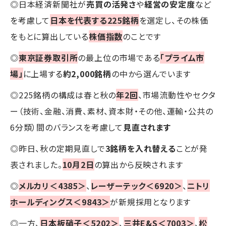
◎日本経済新聞社が
売買の活発さ
や
経営の安定度
など
を考慮して
日本を代表する225銘柄
を選定し、その株価
をもとに算出している
株価指数
のことです
◎
東京証券取引所
の最上位の市場である
「プライム市
場」
に上場する
約2,000銘柄
の中から選んでいます
◎225銘柄の構成は春と秋の
年2回
、市場流動性やセクタ
ー（技術、金融、消費、素材、資本財・その他、運輸・公共の
6分類）間のバランスを考慮して
見直されます
◎昨日、秋の定期見直しで
3銘柄を入れ替える
ことが発
表されました。
10月2日
の算出から反映されます
◎
メルカリ＜4385＞
、
レーザーテック＜6920＞
、
ニトリ
ホールディングス＜9843＞
が新規採用となります
◎一方、
日本板硝子＜5202＞
、
三井E&S＜7003＞
、
松