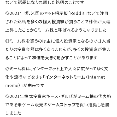
などで話題になり急騰した銘柄のことです
◎2021年頃、米国のネット掲示板「Reddit」などで注目
された銘柄を
多くの個人投資家が買う
ことで株価が大幅
上昇したことからミーム株と呼ばれるようになりました
◎ミーム株を買うのは主に個人投資家となるので、1人当
たりの投資金額は多くありませんが、多くの投資家が集ま
ることによって
株価を大きく動かす
ことがあります
◎ミーム株は、インターネット上で人々に広がってゆく文
化や流行などをさす「
インターネットミーム
（Internet
meme）」が由来です
◎2021年株式投資家キース・ギル氏がミーム株の代表格
である米ゲーム販売の
ゲームストップ
を買い推奨し急騰
しました