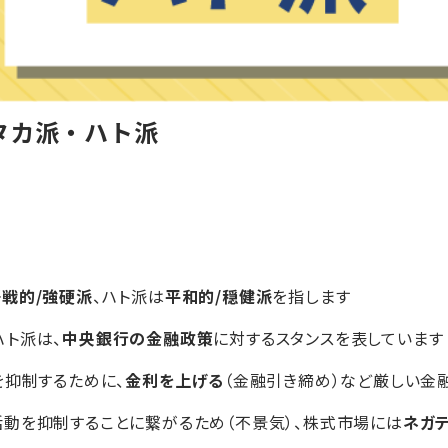
タカ派・ハト派
好戦的/強硬派
、ハト派は
平和的/穏健派
を指します
ト派は、
中央銀行の金融政策
に対するスタンスを表しています
を抑制するために、
金利を上げる
（金融引き締め）など厳しい金
動を抑制することに繋がるため（不景気）、株式市場には
ネガ