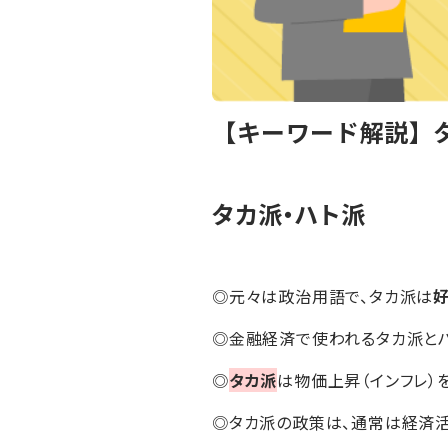
【キーワード解説】
タカ派・ハト派
◎元々は政治用語で、タカ派は
◎金融経済で使われるタカ派とハ
◎
タカ派
は物価上昇（インフレ）
◎タカ派の政策は、通常は経済活