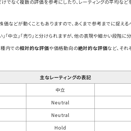
だけでなく複数の評価を参考にしたり、レーティングの平均など
株価などが動くこともありますので、あくまで参考までに捉える
い」「中立」「売り」と分けられますが、他の表現や細かい段階に
同種内での
相対的な評価
や価格動向の
絶対的な評価
など、それ
主なレーティングの表記
中立
Neutral
Neutral
Hold