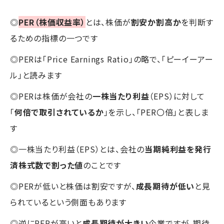
◎
PER（株価収益率）
とは、株価が
割安か割高か
を判断す
るための指標の一つです
◎PERは「Price Earnings Ratio」の略で、「ピーイーアー
ル」と読みます
◎PERは株価が会社の
一株当たり利益
（EPS）に対して
「
何倍で取引されているか
」を示し、「PER〇倍」と表しま
す
◎一株当たり利益（EPS）とは、会社の
当期純利益を発行
済株式数で割った値
のことです
◎PERが低いと株価は割安ですが、
成長期待が低い
と見
られているという側面もあります
◎逆にPERが高いと
成長期待が大きい
企業ですが、期待