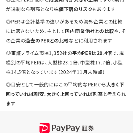
が過剰なら割高となり
株価下落のリスク
もあります
◎PERは会計基準の違いがあるため海外企業との比較
には適さないため、主として
国内同業他社との比較
や、そ
の企業の
過去のPERとの比較
などに利用されます
◎東証プライム市場1,352社の
平均PERは20.4倍
で、規
模別の平均PERは、大型株23.1倍、中型株17.7倍、小型
株14.5倍となっています（2024年11月末時点）
◎目安として一般的にはこの平均的なPERから
大きく下
回っていれば割安
、
大きく上回っていれば割高
と考えられ
ます