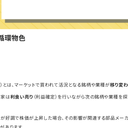
循環物色
く）とは、マーケットで買われて活況となる銘柄や業種が
移り変
資家は
利食い売り
（利益確定）を行いながら次の銘柄や業種を探
績が好調で株価が上昇した場合、その影響が関連する部品メー
とがあります