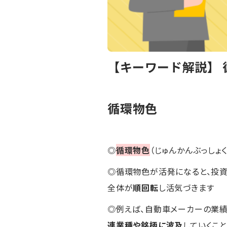
【キーワード解説】 
循環物色
◎
循環物色
（じゅんかんぶっしょ
◎循環物色が活発になると、投
全体が
順回転
し活気づきます
◎例えば、自動車メーカーの業
連業種や銘柄に波及
していくこ