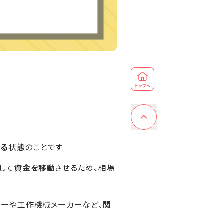
わる
状態のことです
して
資金を移動
させるため、相場
カーや工作機械メーカーなど、
関