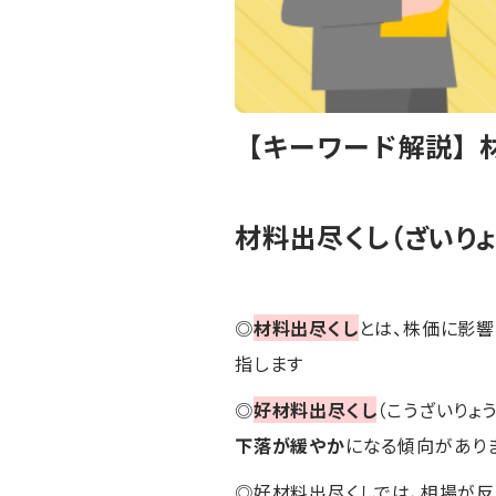
【キーワード解説】
材料出尽くし（ざいりょ
◎
材料出尽くし
とは、株価に影
指します
◎
好材料出尽くし
（こうざいりょ
下落が緩やか
になる傾向があり
◎好材料出尽くしでは、相場が反