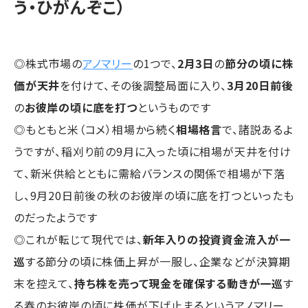
う・ひがんぞこ）
◎株式市場の
アノマリー
の1つで、
2月3日
の
節分の頃に株
価が天井
を付けて、その後調整局面に入り、
3月20日前後
の
お彼岸の頃に底を打つ
というものです
◎もともと米（コメ）相場から続く
相場格言
で、諸説あるよ
うですが、稲刈り前の9月に入った頃に相場が天井を付け
て、新米供給とともに需給バランスの関係で相場が下落
し、9月20日前後の秋のお彼岸の頃に底を打つといったも
のだったようです
◎これが転じて現代では、
新年入りの投資資金流入が一
巡
する節分の頃に株価上昇が一服し、企業などが決算期
末を控えて、
持ち株を売って現金を確保する動きが一巡
す
る春のお彼岸の頃に株価が下げ止まるというアノマリー