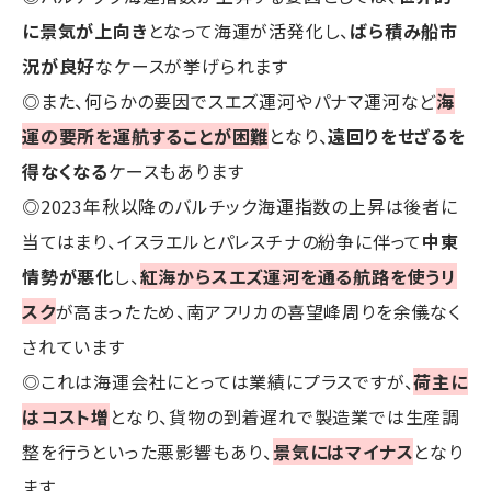
に景気が上向き
となって海運が活発化し、
ばら積み船市
況が良好
なケースが挙げられます
◎また、何らかの要因でスエズ運河やパナマ運河など
海
運の要所を運航することが困難
となり、
遠回りをせざるを
得なくなる
ケースもあります
◎2023年秋以降のバルチック海運指数の上昇は後者に
当てはまり、イスラエルとパレスチナの紛争に伴って
中東
情勢が悪化
し、
紅海からスエズ運河を通る航路を使うリ
スク
が高まったため、南アフリカの喜望峰周りを余儀なく
されています
◎これは海運会社にとっては業績にプラスですが、
荷主に
はコスト増
となり、貨物の到着遅れで製造業では生産調
整を行うといった悪影響もあり、
景気にはマイナス
となり
ます