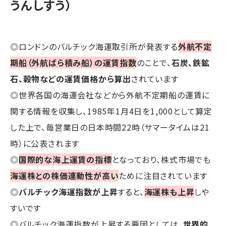
うんしすう）
◎ロンドンのバルチック海運取引所が発表する
外航不定
期船（外航ばら積み船）の運賃指数
のことで、
石炭、鉄鉱
石、穀物などの運賃価格から算出
されています
◎世界各国の海運会社などから外航不定期船の運賃に
関する情報を収集し、1985年1月4日を1,000として算定
した上で、毎営業日の日本時間22時（サマータイムは21
時）に公表されます
◎
国際的な海上運賃の指標
となっており、株式市場でも
海運株との株価連動性が高い
ために注目されています
◎
バルチック海運指数が上昇
すると、
海運株も上昇
しや
すいです
◎バルチック海運指数が上昇する要因としては、
世界的