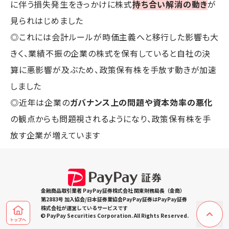
に伴う損失発生をきっかけに株式
持ち合い解消の動き
が
見られはじめました
◎これには会計ルールが時価主義へと移行した影響も大
きく、業績不振の企業の株式を保有していると自社の決
算に悪影響が及ぶため、政策保有株を手放す動きが加速
しました
◎近年は企業の
ガバナンス上の問題や資本効率の悪化
の観点からも問題視されるようになり、政策保有株を手
放す企業が増えています
金融商品取引業者 PayPay証券株式会社 関東財務局長（金商）
第2883号 加入協会/日本証券業協会PayPay証券はPayPay証券
株式会社が運営しているサービスです
© PayPay Securities Corporation. All Rights Reserved.