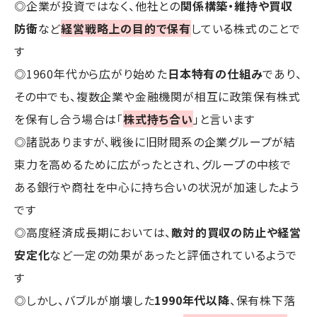
◎企業が投資ではなく、他社との
関係構築・維持や買収
防衛
など
経営戦略上の目的で保有
している株式のことで
す
◎1960年代から広がり始めた
日本特有の仕組み
であり、
その中でも、複数企業や金融機関が相互に政策保有株式
を保有し合う場合は「
株式持ち合い
」と言います
◎諸説ありますが、戦後に旧財閥系の企業グループが結
束力を高めるために広がったとされ、グループの中核で
ある銀行や商社を中心に持ち合いの状況が加速したよう
です
◎高度経済成長期においては、
敵対的買収の防止や経営
安定化
など一定の効果があったと評価されているようで
す
◎しかし、バブルが崩壊した
1990年代以降
、保有株下落