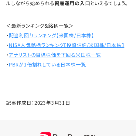
ルしながら始められる
資産運用の入口
といえるでしょう。
＜最新ランキング＆銘柄一覧＞
・
配当利回りランキング【米国株/日本株】
・
NISA人気銘柄ランキング【投資信託/米国株/日本株】
・
アナリストの目標株価を下回る米国株一覧
・
PBRが1倍割れしている日本株一覧
記事作成日：2023年3月31日