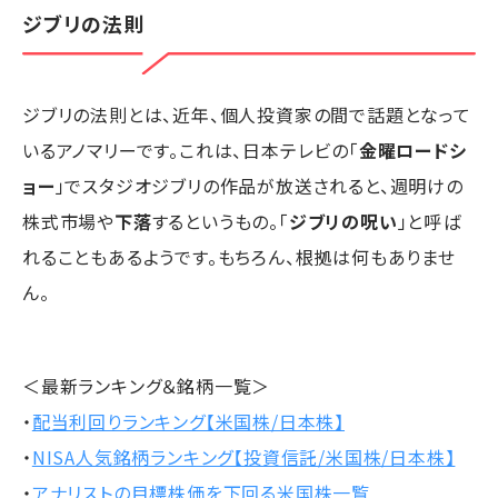
ジブリの法則
ジブリの法則とは、近年、個人投資家の間で話題となって
いるアノマリーです。これは、日本テレビの「
金曜ロードシ
ョー
」でスタジオジブリの作品が放送されると、週明けの
株式市場や
下落
するというもの。「
ジブリの呪い
」と呼ば
れることもあるようです。もちろん、根拠は何もありませ
ん。
＜最新ランキング＆銘柄一覧＞
・
配当利回りランキング【米国株/日本株】
・
NISA人気銘柄ランキング【投資信託/米国株/日本株】
・
アナリストの目標株価を下回る米国株一覧