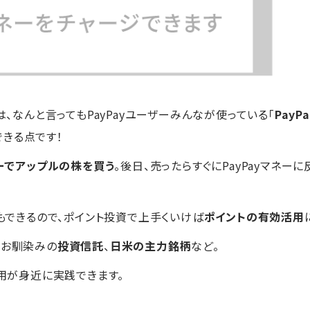
は、なんと言ってもPayPayユーザーみんなが使っている「
PayP
きる点です！
ネーでアップルの株を買う
。後日、売ったらすぐにPayPayマネ
もできるので、ポイント投資で上手くいけば
ポイントの有効活用
でお馴染みの
投資信託
、
日米の主力銘柄
など。
運用が身近に実践できます。