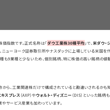
株価指数です。正式名称は「
ダウ工業株30種平均
」で、
米ダウ・
は、ニューヨーク証券取引所やナスダックに上場している米国を
業種も9業種と少ないため、個別銘柄、特に株価の高い銘柄の値
名称から、工業関連株だけで構成されていると勘違いされるかも
エキスプレス
（AXP）や
ウォルト・ディズニー
（DIS）といった銘
業やサービス産業も加わっています。