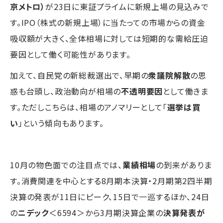
京メトロ）
が23日に東証プライムに新規上場の見込みで
す。IPO（株式の新規上場）に当たっての市場からの資金
吸収額が大きく、全体相場に対しては短期的な需給圧迫
要因として働く可能性があります。
加えて、自民党の新総裁選出で、早期の
衆議院解散
の思
惑も台頭し、政治動向が相場の
不透明要因
として働きま
す。ただしこちらは、相場のアノマリーとして「
選挙は買
い
」という傾向もあります。
10月の物色面での注目点では、
業績相場
の到来がありま
す。消費関連を中心とする8月期本決算・2月期第2四半期
決算の発表が11日にピーク、15日で一巡するほか、24日
の
ニデック
＜6594＞から3月期決算企業の
決算発表が