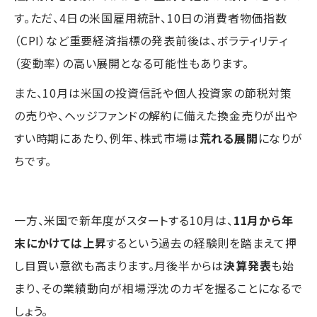
す。ただ、4日の米国雇用統計、10日の消費者物価指数
（CPI）など重要経済指標の発表前後は、ボラティリティ
（変動率）の高い展開となる可能性もあります。
また、10月は米国の投資信託や個人投資家の節税対策
の売りや、ヘッジファンドの解約に備えた換金売りが出や
すい時期にあたり、例年、株式市場は
荒れる展開
になりが
ちです。
一方、米国で新年度がスタートする10月は、
11月から年
末にかけては上昇
するという過去の経験則を踏まえて押
し目買い意欲も高まります。月後半からは
決算発表
も始
まり、その業績動向が相場浮沈のカギを握ることになるで
しょう。