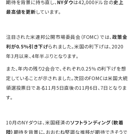
期待を背景に持ち直し、
NYダウ
は42,000ドル台の
史上
最高値を更新
しています。
注目された米連邦公開市場委員会（FOMC）では、
政策金
利が0.5％引き下げ
られました。米国の利下げは、2020
年3月以来、4年半ぶりとなります。
また、年内の残り2会合で、それぞれ0.25％の利下げを想
定していることが示されました。次回のFOMCは米国大統
領選投票日である11月5日直後の11月6日、7日となりま
す。
10月のNYダウは、米国経済の
ソフトランディング（軟着
陸）
期待を背景に、おおむね堅調な推移が期待できそうで