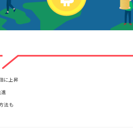
万倍に上昇
推進
方法も