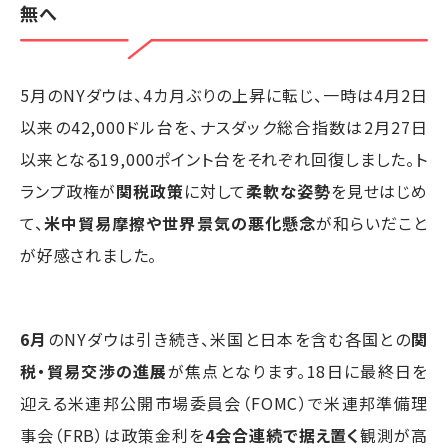
無へ
5月のNYダウは、4カ月ぶりの上昇に転じ、一時は4月2日
以来の42,000ドル台を、ナスダック総合指数は2月27日
以来となる19,000ポイント台をそれぞれ回復しました。ト
ランプ政権が
関税政策
に対して
柔軟な姿勢
を見せはじめ
て、
米中貿易摩擦や世界景気の悪化懸念
が和らいだこと
が好感されました。
6月
のNYダウは引き続き、米国と日本を含む各国との
関
税・貿易交渉の進展
が焦点となります。18日に最終日を
迎える米連邦公開市場委員会（FOMC）で米連邦準備理
事会（FRB）は政策金利を
4会合連続で据え置く
観測が高