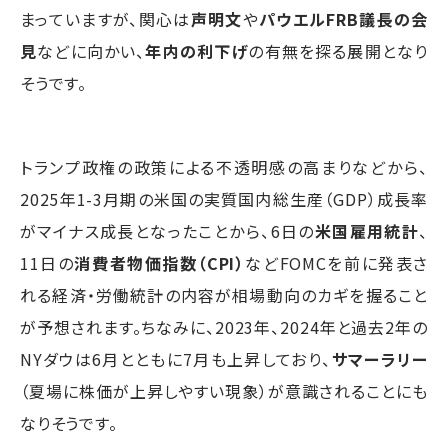
まっていますが、関心は
声明文
や
パウエルFRB議長の会
見
などに向かい、
年内の利下げ
の有無を探る展開となり
そうです。
トランプ政権の政策による不透明感の高まりなどから、
2025年1-3月期の米国の実質国内総生産（GDP）成長率
がマイナス成長となったことから、6日の
米国雇用統計
、
11日の
消費者物価指数（CPI）
などFOMCを前に発表さ
れる経済・労働統計の内容が相場動向のカギを握ること
が予想されます。ちなみに、2023年、2024年と過去2年の
NYダウは6月とともに7月も上昇しており、
サマーラリー
（夏場に株価が上昇しやすい現象）が意識されることにも
なりそうです。