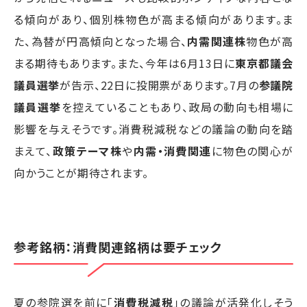
る傾向があり、個別株物色が高まる傾向があります。ま
た、為替が円高傾向となった場合、
内需関連株
物色が高
まる期待もあります。また、今年は6月13日に
東京都議会
議員選挙
が告示、22日に投開票があります。7月の
参議院
議員選挙
を控えていることもあり、政局の動向も相場に
影響を与えそうです。消費税減税などの議論の動向を踏
まえて、
政策テーマ株
や
内需・消費関連
に物色の関心が
向かうことが期待されます。
参考銘柄：消費関連銘柄は要チェック
夏の参院選を前に「
消費税減税
」の議論が活発化しそう