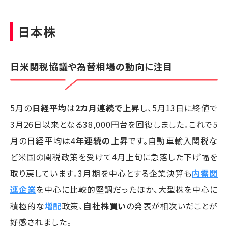
日本株
日米関税協議や為替相場の動向に注目
5月の
日経平均
は
2カ月連続で上昇
し、5月13日に終値で
3月26日以来となる38,000円台を回復しました。これで5
月の日経平均は4
年連続の上昇
です。自動車輸入関税な
ど米国の関税政策を受けて4月上旬に急落した下げ幅を
取り戻しています。3月期を中心とする企業決算も
内需関
連企業
を中心に比較的堅調だったほか、大型株を中心に
積極的な
増配
政策、
自社株買い
の発表が相次いだことが
好感されました。