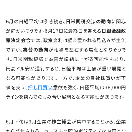
6月
の日経平均は引き続き、
日米関税交渉の動向
に関心
が向かいそうです。6月17日に最終日を迎える
日銀金融政
策決定会合
では、政策金利は据え置かれる見込みが主流
ですが、
為替の動向
が相場を左右する焦点となりそうで
す。日米関税協議で為替が議題に上がる可能性もあり、
円高ドル安が進行すると、日経平均は上値が重い展開と
なる可能性があります。一方で、企業の
自社株買い
が下
値を支え、
押し目買い
意欲も強く、日経平均は38,000円
ラインを挟んでのもみ合い展開となる可能性があります。
6月下旬は3月企業の
株主総会
が集中することから、企業
から発信されるニュースも比較的ポジティブな内容とな