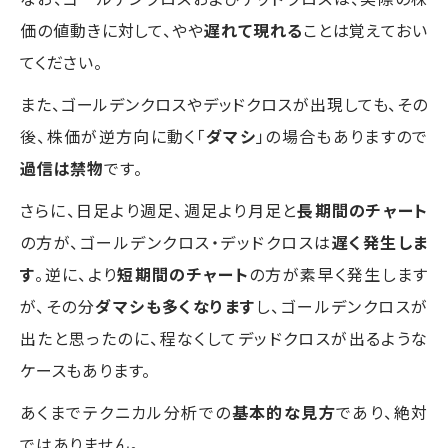
価の値動きに対して、やや
遅れて現れる
ことは覚えておい
てください。
また、ゴールデンクロスやデッドクロスが出現しても、その
後、株価が逆方向に動く「
ダマシ
」の場合もありますので
過信は禁物
です。
さらに、日足より週足、週足より月足と
長期間のチャート
の方が、ゴールデンクロス・デッドクロスは
遅く発生しま
す
。逆に、より
短期間のチャート
の方が素早く発生します
が、その分
ダマシも多くなります
し、ゴールデンクロスが
出たと思ったのに、程なくしてデッドクロスが出るような
ケースもあります。
あくまでテクニカル分析での
基本的な見方
であり、絶対
ではありません。