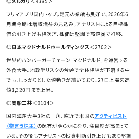
◎
メルカリ
＜4385＞
フリマアプリ国内トップ。足元の業績も良好で、2026年6
月期今期は増収増益の見込み。アナリストによる目標株
価の引き上げも相次ぎ、株価は堅調で高値圏で推移。
◎
日本マクドナルドホールディングス
＜2702＞
世界的ハンバーガーチェーン「マクドナルド」を運営する
外食大手。地政学リスクの台頭で全体相場が下落する中
でも、しっかりとした値動きが続いており、27日上場来高
値8,320円まで上昇。
◎
商船三井
＜9104＞
国内海運大手3社の一角。直近で米国の
アクティビスト
（物言う株主）
の保有が明らかになり、注目度が高まって
いる。その後もアナリストの投資判断引き上げもあり堅調