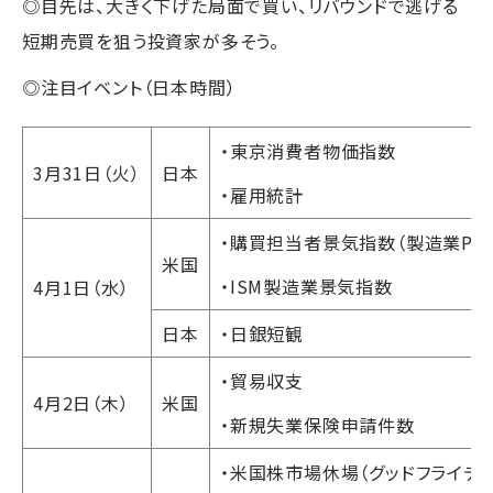
◎目先は、大きく下げた局面で買い、リバウンドで逃げる
短期売買を狙う投資家が多そう。
◎注目イベント（日本時間）
・東京消費者物価指数
3月31日（火）
日本
・雇用統計
・購買担当者景気指数（製造業PM
米国
・ISM製造業景気指数
4月1日（水）
日本
・日銀短観
・貿易収支
4月2日（木）
米国
・新規失業保険申請件数
・米国株市場休場（グッドフライデー