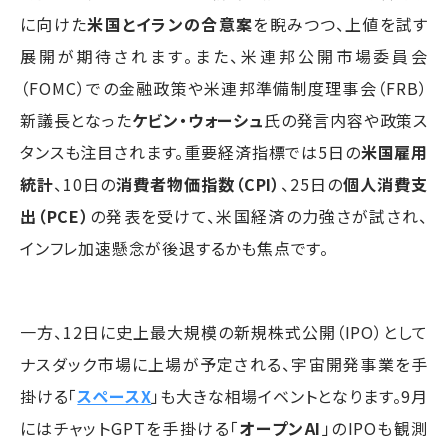
に向けた
米国とイランの合意案
を睨みつつ、上値を試す
展開が期待されます。また、米連邦公開市場委員会
（FOMC）での金融政策や米連邦準備制度理事会（FRB）
新議長となった
ケビン・ウォーシュ
氏の発言内容や政策ス
タンスも注目されます。重要経済指標では5日の
米国雇用
統計
、10日の
消費者物価指数（CPI）
、25日の
個人消費支
出（PCE）
の発表を受けて、米国経済の力強さが試され、
インフレ加速懸念が後退するかも焦点です。
一方、12日に史上最大規模の新規株式公開（IPO）として
ナスダック市場に上場が予定される、宇宙開発事業を手
掛ける「
スペースX
」も大きな相場イベントとなります。9月
にはチャットGPTを手掛ける「
オープンAI
」のIPOも観測