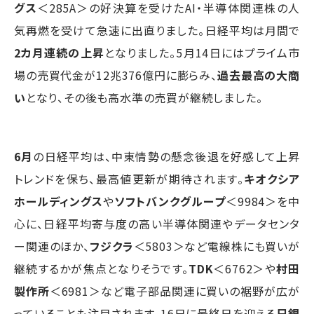
グス
＜285A＞の好決算を受けたAI・半導体関連株の人
気再燃を受けて急速に出直りました。日経平均は月間で
2カ月連続の上昇
となりました。5月14日にはプライム市
場の売買代金が12兆376億円に膨らみ、
過去最高の大商
い
となり、その後も高水準の売買が継続しました。
6月
の日経平均は、中東情勢の懸念後退を好感して上昇
トレンドを保ち、最高値更新が期待されます。
キオクシア
ホールディングス
や
ソフトバンクグループ
＜9984＞を中
心に、日経平均寄与度の高い半導体関連やデータセンタ
ー関連のほか、
フジクラ
＜5803＞など電線株にも買いが
継続するかが焦点となりそうです。
TDK
＜6762＞や
村田
製作所
＜6981＞など電子部品関連に買いの裾野が広が
っていることも注目されます。16日に最終日を迎える
日銀