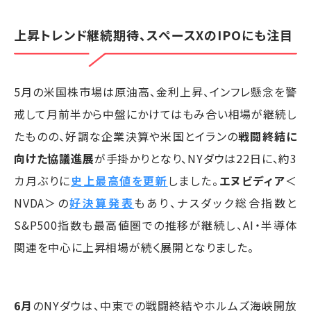
上昇トレンド継続期待、スペースXのIPOにも注目
5月の米国株市場は原油高、金利上昇、インフレ懸念を警
戒して月前半から中盤にかけてはもみ合い相場が継続し
たものの、好調な企業決算や米国とイランの
戦闘終結に
向けた協議進展
が手掛かりとなり、NYダウは22日に、約3
カ月ぶりに
史上最高値を更新
しました。
エヌビディア
＜
NVDA＞の
好決算発表
もあり、ナスダック総合指数と
S&P500指数も最高値圏での推移が継続し、AI・半導体
関連を中心に上昇相場が続く展開となりました。
6月
のNYダウは、中東での戦闘終結やホルムズ海峡開放