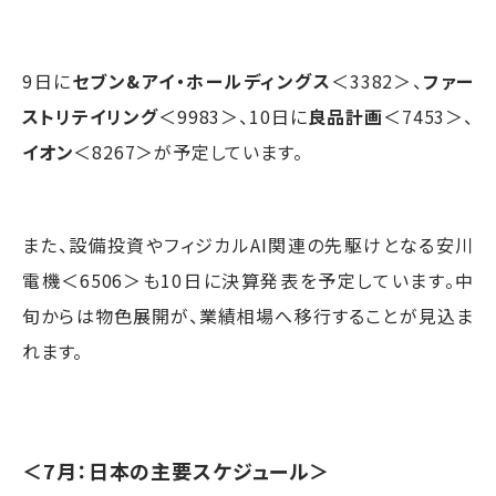
9日に
セブン&アイ・ホールディングス
＜3382＞、
ファー
ストリテイリング
＜9983＞、10日に
良品計画
＜7453＞、
イオン
＜8267＞が予定しています。
また、設備投資やフィジカルAI関連の先駆けとなる安川
電機＜6506＞も10日に決算発表を予定しています。中
旬からは物色展開が、業績相場へ移行することが見込ま
れます。
＜7月：日本の主要スケジュール＞