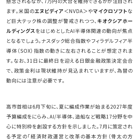
懸念されるなか、7万円の大台を維持できるかが注目され
ます。米国の
エヌビディア
＜NVDA＞や
マイクロソフト
な
ど巨大テック株の調整が警戒されつつ、
キオクシアホー
ルディングス
をはじめとしたAI半導体関連の動向が焦点
となるでしょう。ナスダック総合指数やフィラデルフィア半
導体（SOX）指数の動きに左右されることが想定されま
す。なお、31日に最終日を迎える日銀金融政策決定会合
で、政策金利は現状維持が見込まれていますが、為替の
動向には注意が必要です。
高市首相は6月下旬に、夏に編成作業が始まる2027年度
予算編成をにらみ、AI/半導体、造船など戦略17分野を中
心に特別枠を創設する方針を示しました。7月に策定され
る予定の「経済財政運営と改革の基本方針（骨太の方