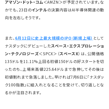
アマゾン・ドット・コム
＜AMZN＞が予定されています。な
かでも、23日の
インテル
の決算内容はAI半導体関連の動
向を左右しそうです。
また、
6月12日に史上最大規模のIPO（新規上場）
として
ナスダックにデビューした
スペース・エクスプロレーショ
ン・テクノロジーズ
＜SPCX＞（
スペースX
）は、公開価格
135ドルを11.11%上回る初値150ドルの好スタートを切
ったのち、上場来高値225.64ドルまで急伸してその後は
初値割れまで急落しました。早ければ7月6日に「ナスダッ
ク100指数」に組入れとなることを受けて、切り返しとな
るかが注目されます。