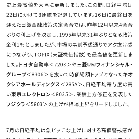
史上最高値を大幅に更新しました。この間、日経平均は
22日にかけて8連騰を記録しています。16日に最終日を
迎えた日銀金融政策決定会合では、昨年12月以来4会合
ぶりの利上げを決定し、1995年以来31年ぶりとなる政策
金利1％としましたが、市場の事前予想通りでアク抜け感
につながり、TOPIX（東証株価指数）も最高値を更新しま
した。
トヨタ自動車
＜7203＞や
三菱UFJフィナンシャル・
グループ
＜8306＞を抜いて時価総額トップとなった
キオ
クシアホールディングス
＜285A＞、日経平均寄与度の高
い
東京エレクトロン
＜8035＞、業績上方修正を発表した
フジクラ
＜5803＞の上げが相場上昇をリードしました。
7月の日経平均は急ピッチな上げに対する高値警戒感が