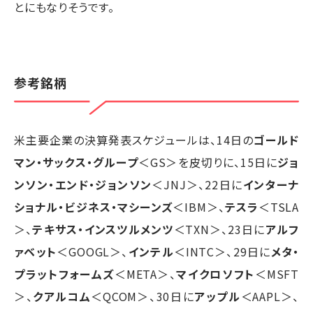
とにもなりそうです。
参考銘柄
米主要企業の決算発表スケジュールは、14日の
ゴールド
マン・サックス・グループ
＜GS＞を皮切りに、15日に
ジョ
ンソン・エンド・ジョンソン
＜JNJ＞、22日に
インターナ
ショナル・ビジネス・マシーンズ
＜IBM＞、
テスラ
＜TSLA
＞、
テキサス・インスツルメンツ
＜TXN＞、23日に
アルフ
ァベット
＜GOOGL＞、
インテル
＜INTC＞、29日に
メタ・
プラットフォームズ
＜META＞、
マイクロソフト
＜MSFT
＞、
クアルコム
＜QCOM＞、30日に
アップル
＜AAPL＞、