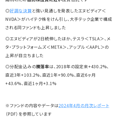
◎
好調な決算
と強い見通しを発表したエヌビディア＜
NVDA＞がハイテク株をけん引し、大手テック企業で構成
される同ファンドも上昇しました
◎エヌビディアが2日続伸したほか、テスラ＜TSLA＞、メ
タ・プラットフォームズ＜META＞、アップル＜AAPL＞の
上昇が目立ちました
◎分配金込みの
騰落率
は、2018年の設定来+430.2%、
直近3年+103.2%、直近1年+90.0%、直近6ヶ月
+43.6%、直近1ヶ月+3.1%
※ファンドの内容やデータは
2024年4月の月次レポート
（PDF）を参照しています