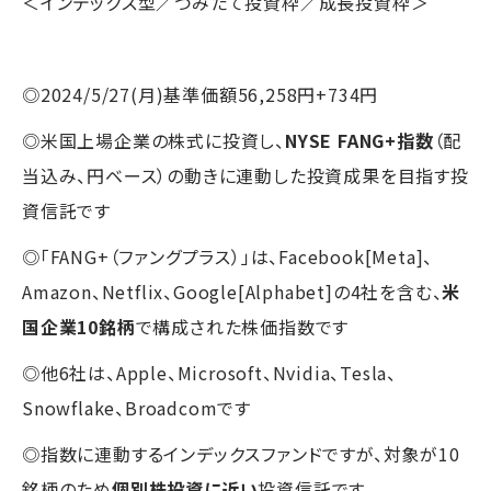
＜インデックス型／つみたて投資枠／成長投資枠＞
◎2024/5/27(月)基準価額56,258円+734円
◎米国上場企業の株式に投資し、
NYSE FANG+指数
（配
当込み、円ベース）の動きに連動した投資成果を目指す投
資信託です
◎「FANG+（ファングプラス）」は、Facebook[Meta]、
Amazon、Netflix、Google[Alphabet]の4社を含む、
米
国企業10銘柄
で構成された株価指数です
◎他6社は、Apple、Microsoft、Nvidia、Tesla、
Snowflake、Broadcomです
◎指数に連動するインデックスファンドですが、対象が10
銘柄のため
個別株投資に近い
投資信託です