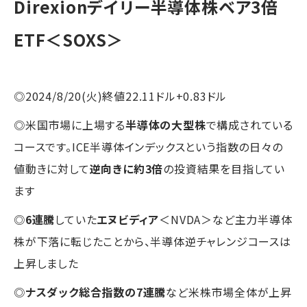
Direxionデイリー半導体株ベア3倍
ETF＜SOXS＞
◎2024/8/20(火)終値22.11ドル+0.83ドル
◎米国市場に上場する
半導体の大型株
で構成されている
コースです。ICE半導体インデックスという指数の日々の
値動きに対して
逆向きに約3倍
の投資結果を目指してい
ます
◎
6連騰
していた
エヌビディア
＜NVDA＞など主力半導体
株が下落に転じたことから、半導体逆チャレンジコースは
上昇しました
◎
ナスダック総合指数の7連騰
など米株市場全体が上昇