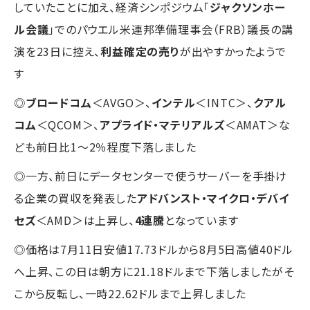
していたことに加え、経済シンポジウム「
ジャクソンホー
ル会議
」でのパウエル米連邦準備理事会（FRB）議長の講
演を23日に控え、
利益確定の売り
が出やすかったようで
す
◎
ブロードコム
＜AVGO＞、
インテル
＜INTC＞、
クアル
コム
＜QCOM＞、
アプライド・マテリアルズ
＜AMAT＞な
ども前日比1～2％程度下落しました
◎一方、前日にデータセンターで使うサーバーを手掛け
る企業の買収を発表した
アドバンスト・マイクロ・デバイ
セズ
＜AMD＞は上昇し、
4連騰
となっています
◎価格は7月11日安値17.73ドルから8月5日高値40ドル
へ上昇、この日は朝方に21.18ドルまで下落しましたがそ
こから反転し、一時22.62ドルまで上昇しました