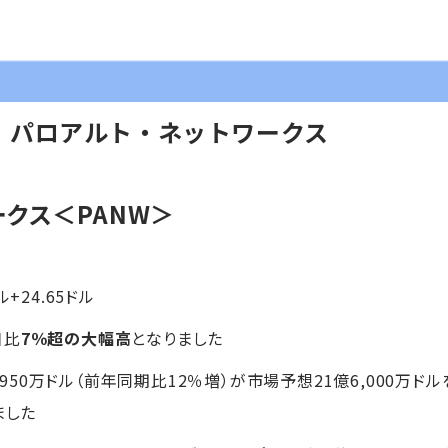
】パロアルト・ネットワークス
ークス
＜PANW＞
ル+24.65ドル
日比
7％超の大幅高
となりました
,950万ドル（前年同期比12％増）が市場予想21億6,000万ドル
ました