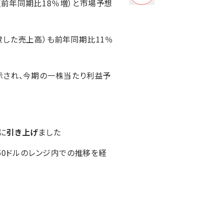
ル（前年同期比18％増）と市場予想
慮した売上高）も前年同期比11％
示され、今期の一株当たり利益予
に
引き上げ
ました
～350ドルのレンジ内での推移を経