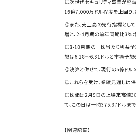
◎次世代セキュリティ事業が堅調だ
16億7,000万ドル程度を
上回り
◎また、売上高の先行指標として
増と、2-4月期の前年同期比3
◎8-10月期の一株当たり利益予想
想は6.18～6.31ドルと市場予
◎決算と併せて、現行の5億ドル
◎これらを受け、業績見通しは保
◎株価は2月9日の
上場来高値
3
て、この日は一時375.37ドルま
【関連記事】