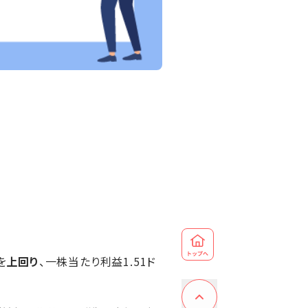
を
上回り
、一株当たり利益1.51ド