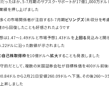
ったほか、5-7月期のサブスク・サポートが17億1,000万ド
、業績を押し上げました
多くの市場関係者が注目する5-7月期
ビリングズ
（未収分を考
％増から回復したことも好感されたようです
は1.47～1.49ドルと市場予想1.43ドルを
上回る
見込みと開
想6.22ドルに沿った数値が示されました
の
自己株取得枠
を10億ドルへ
拡大
することも発表しました
守的だとして、複数の米国証券会社が目標株価を400ドル前後
80.84ドルから2月21日安値260.09ドルへ下落、その後260
で上昇しました