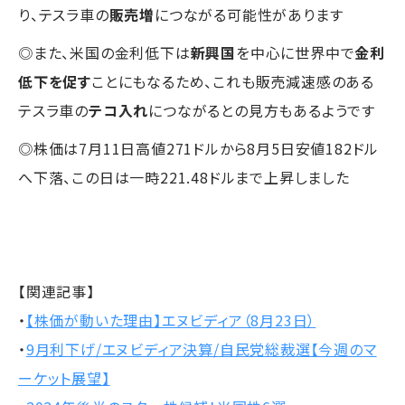
り、テスラ車の
販売増
につながる可能性があります
◎また、米国の金利低下は
新興国
を中心に世界中で
金利
低下を促す
ことにもなるため、これも販売減速感のある
テスラ車の
テコ入れ
につながるとの見方もあるようです
◎株価は7月11日高値271ドルから8月5日安値182ドル
へ下落、この日は一時221.48ドルまで上昇しました
【関連記事】
・
【株価が動いた理由】エヌビディア（8月23日）
・
9月利下げ/エヌビディア決算/自民党総裁選【今週のマ
ーケット展望】