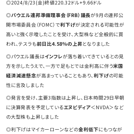
◎2024/8/23(金)終値220.32ドル+9.66ドル
◎
パウエル連邦準備理事会（FRB）議長
が9月の連邦公
開市場委員会（FOMC）で
利下げ
が決定される可能性が
高いと強く示唆したことを受け、大型株など全般的に買
われ、テスラも
前日比4.58％の上昇
となりました
◎パウエル議長は
インフレ
が落ち着いてきているとの見
方を示したうえで、一方で足もとでは金利高に伴う
米国
経済減速懸念
が高まっていることもあり、
利下げ
の可能
性に言及しました
◎発言を受け、主要3指数は上昇し、日本時間29日早朝
に決算発表を予定している
エヌビディア
＜NVDA＞など
の大型株も上昇しました
◎利下げはマイカーローンなどの
金利低下
にもつなが