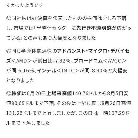
すかったようです
◎同社株は好決算を発表したものの株価はむしろ下落
し、市場では「半導体セクターに
先行き不透明感
が広がっ
ている」との声もあり大幅安となりました
◎同じ半導体関連株の
アドバンスト・マイクロ・デバイセ
ズ
＜AMD＞が前日比-7.82％、
ブロードコム
＜AVGO＞
が同-6.16％、
インテル
＜INTC＞が同-8.80％と大幅安
となりました
◎株価は6月20日
上場来高値
140.76ドルから8月5日安
値90.69ドルまで下落。その後は上昇に転じ8月26日高値
131.26ドルまで上昇しましたが、この日は一時107.29ド
ルまで下落しました