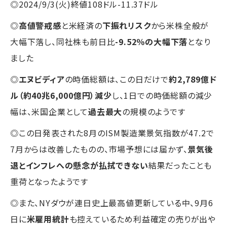
◎2024/9/3(火)終値108ドル-11.37ドル
◎
高値警戒感
と米経済の
下振れリスク
から米株全般が
大幅下落し、同社株も前日比
-9.52％の大幅下落
となり
ました
◎
エヌビディア
の時価総額は、この日だけで
約2,789億ド
ル（約40兆6,000億円）減少
し、1日での時価総額の減少
幅は、米国企業として
過去最大
の規模のようです
◎この日発表された8月のISM製造業景気指数が47.2で
7月からは改善したものの、市場予想には届かず、
景気後
退とインフレへの懸念が払拭できない
結果だったことも
重荷となったようです
◎また、NYダウが連日史上最高値更新している中、9月6
日に
米雇用統計
も控えているため利益確定の売りが出や