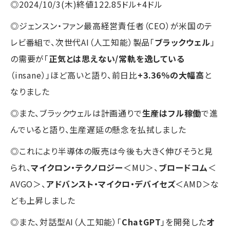
◎2024/10/3(木)終値122.85ドル+4ドル
◎ジェンスン・ファン最高経営責任者（CEO）が米国のテ
レビ番組で、次世代AI（人工知能）製品「
ブラックウェル
」
の需要が「
正気とは思えない/常軌を逸している
（insane）」ほど高いと語り、前日比
+3.36％の大幅高
と
なりました
◎また、ブラックウェルは計画通りで
生産はフル稼働
で進
んでいると語り、生産遅延の懸念を払拭しました
◎これにより半導体の販売は今後も大きく伸びそうと見
られ、
マイクロン・テクノロジー
＜MU＞、
ブロードコム
＜
AVGO＞、
アドバンスト・マイクロ・デバイセズ
＜AMD＞な
ども上昇しました
◎また、対話型AI（人工知能）「
ChatGPT
」を開発した
オ