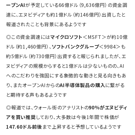
ープンAI
が予定している66億ドル（9,636億円）の資金調
達に、エヌビディアも約1億ドル（約146億円）出資したと
報道されたことも背景にあるようです
◎この資金調達には
マイクロソフト
＜MSFT＞が約10億
ドル（約1,460億円）、
ソフトバンクグループ
＜9984＞も
約5億ドル（約730億円）出資すると報じられましたが、エ
ヌビディアの規模からすると1億ドルは少ないものの、AI
へのこだわりを強固にする象徴的な動きと見る向きもあ
り、またオープンAIからの
AI半導体製品の購入
に繋がる
と期待する声もあるようです
◎報道では、ウォール街のアナリストの
90％がエヌビディ
アを買い推奨
しており、大多数は今後1年間で株価が
147.60ドル前後
まで上昇すると予想しているようです