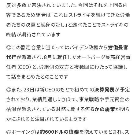
反対多数で否決されていました。今回はそれを上回る内
容であるため組合は「これはストライキを続けてきた労働
者たちの決意と献身の証し」と述べたことでストライキの
終結が期待されています
◎この暫定合意に当たってはバイデン政権から
労働長官
代行
が派遣され、8月に就任したオートバーグ最高経営責
任者（CEO）と、労組側の双方と複数回にわたって協議し
て話をまとめたとのことです
◎また、23日は新CEOのもとで初めての
決算発表
が予定
されており、業績見通しに加えて、事業戦略や手元資金の
枯渇が懸念されている財務に関する
何らかの施策
が明ら
かにされると注目されているようです
◎ボーイングは
約600ドルの債務
を抱えているとされ、ス