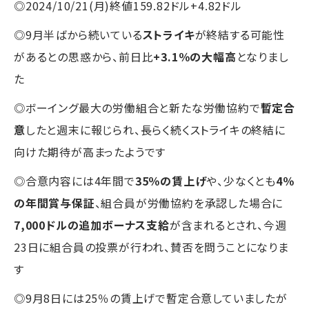
◎2024/10/21(月)終値159.82ドル+4.82ドル
◎9月半ばから続いている
ストライキ
が終結する可能性
があるとの思惑から、前日比
+3.1％の大幅高
となりまし
た
◎ボーイング最大の労働組合と新たな労働協約で
暫定合
意
したと週末に報じられ、長らく続くストライキの終結に
向けた期待が高まったようです
◎合意内容には4年間で
35％の賃上げ
や、少なくとも
4％
の年間賞与保証
、組合員が労働協約を承認した場合に
7,000ドルの追加ボーナス支給
が含まれるとされ、今週
23日に組合員の投票が行われ、賛否を問うことになりま
す
◎9月8日には25％の賃上げで暫定合意していましたが