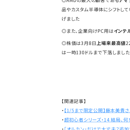
品やカスタム半導体にシフトしてい
げました
◎また、企業向けPC用は
インテ
◎株価は3月8日
上場来最高値
2
は一時130ドルまで下落しました
【関連記事】
・
【1/5まで限定公開】藤本美貴さ
・
超初心者シリーズ・14 結局、
・
「オルカン」だけで大丈夫？追加