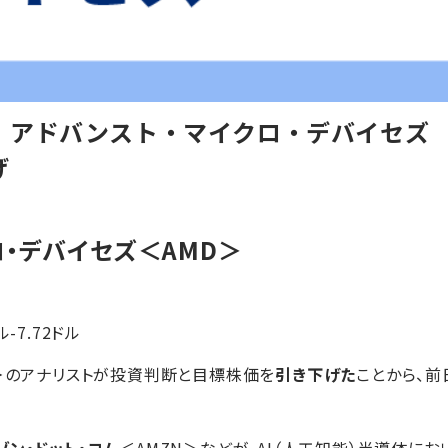
アドバンスト・マイクロ・デバイセズ -
げ
ロ・デバイセズ
＜AMD＞
ル-7.72ドル
＞のアナリストが投資判断と目標株価を
引き下げた
ことから、前
ゾン・ドット・コム
＜AMZN＞などが、AI（人工知能）半導体にお