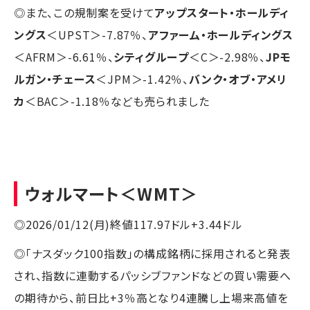
◎また、この規制案を受けて
アップスタート・ホールディ
ングス
＜UPST＞-7.87％、
アファーム・ホールディングス
＜AFRM＞-6.61％、
シティグループ
＜C＞-2.98％、
JPモ
ルガン・チェース
＜JPM＞-1.42％、
バンク・オブ・アメリ
カ
＜BAC＞-1.18％なども売られました
ウォルマート
＜WMT＞
◎2026/01/12(月)終値117.97ドル+3.44ドル
◎「ナスダック100指数」の構成銘柄に採用されると発表
され、指数に連動するパッシブファンドなどの買い需要へ
の期待から、前日比+3％高となり4連騰し上場来高値を