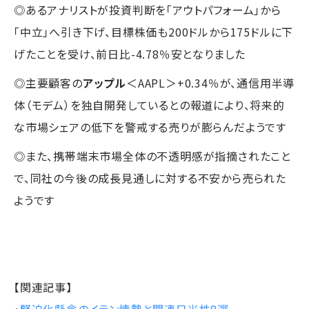
◎あるアナリストが投資判断を「アウトパフォーム」から
「中立」へ引き下げ、目標株価も200ドルから175ドルに下
げたことを受け、前日比-4.78％安となりました
◎主要顧客の
アップル
＜AAPL＞+0.34％が、通信用半導
体（モデム）を独自開発しているとの報道により、将来的
な市場シェアの低下を警戒する売りが膨らんだようです
◎また、携帯端末市場全体の不透明感が指摘されたこと
で、同社の今後の成長見通しに対する不安から売られた
ようです
【関連記事】
・
緊迫化懸念のイラン情勢と関連日米株8選