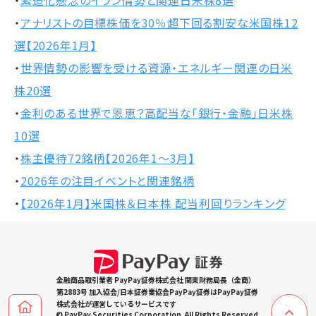
・
アナリストの目標株価を30％超下回る割安な米国株12
選【2026年1月】
・
世界情勢の影響を受ける資源・エネルギー関連の日米
株20選
・
金利のある世界で恩恵？高配当な「銀行・金融」日米株
10選
・
株主優待72銘柄【2026年1～3月】
・
2026年の注目イベントと関連銘柄
・
【2026年1月】米国株＆日本株 配当利回りランキング
金融商品取引業者 PayPay証券株式会社 関東財務局長（金商）
第2883号 加入協会/日本証券業協会PayPay証券はPayPay証券
株式会社が運営しているサービスです
© PayPay Securities Corporation. All Rights Reserved.