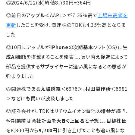
◎2024/6/12(水)終値8,730円+364円
◎前日の
アップル
＜AAPL＞が7.26％高で
上場来高値を
更新
したことを受け、関連株のTDKも4.35％高となりま
した
◎10日にアップルが
iPhone
の次期基本ソフト（OS）に
生
成AI機能
を搭載することを発表し、買い替え促進によって
部品を提供する
サプライヤーに追い風
になるとの思惑が
強まりました
◎関連株である
太陽誘電
＜6976＞、
村田製作所
＜6981
＞などにも買いが波及しました
◎証券会社が、TDKはリチウムイオン電池の
増益
が続き、
今期業績は会社計画を
大きく上回る
と予想し、目標株価
を8,800円から
9,700円
に引き上げたことも追い風にな