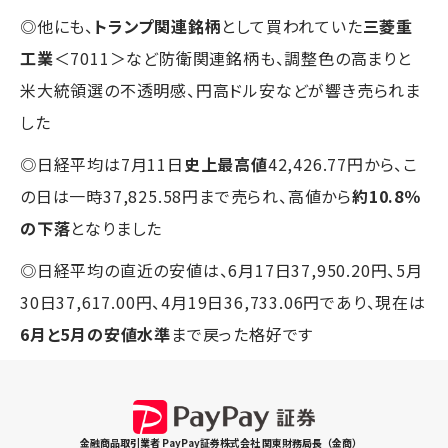
◎他にも、
トランプ関連銘柄
として買われていた
三菱重
工業
＜7011＞など防衛関連銘柄も、調整色の高まりと
米大統領選の不透明感、円高ドル安などが響き売られま
した
◎日経平均は7月11日
史上最高値
42,426.77円から、こ
の日は一時37,825.58円まで売られ、高値から
約10.8％
の下落
となりました
◎日経平均の直近の安値は、6月17日37,950.20円、5月
30日37,617.00円、4月19日36,733.06円であり、現在は
6月と5月の安値水準
まで戻った格好です
金融商品取引業者 PayPay証券株式会社 関東財務局長（金商）