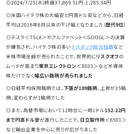
◎2024/7/25(木)終値37,869.51円-1,285.34円
◎米国ハイテク株の大幅安と円高ドル安などから、日経
平均は2016年6月以来の下げ幅となりました（
歴代9位
）
◎テスラ＜TSLA＞やアルファベット＜GOOGL＞の決算
が嫌気され、ハイテク株の多い
ナスダック総合指数
など
米株市場全般が売られたことで、世界的に
リスクオフ
の
ムードが高まり
東京エレクトロン
＜8035＞など半導体
株だけでなく
幅広い銘柄が売られました
◎日経平均採用銘柄では、
下落が189銘柄
、上昇が35銘
柄、変わらずが1銘柄でした
◎また、為替市場において12時台に一時1ドル
152.22円
まで円高ドル安
が進行したことで、
日立製作所
＜6501＞
など輸出企業を中心に売りが広がりました