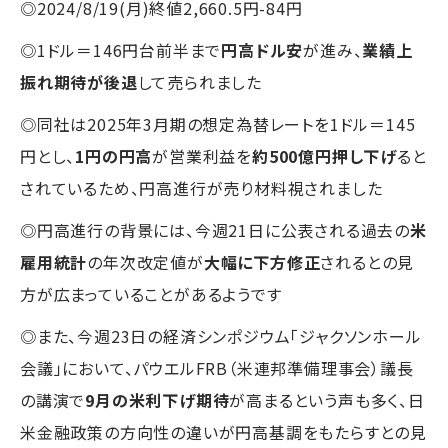
◎2024/8/19(月)終値2,660.5円-84円
◎1ドル＝146円台前半まで
円高ドル安
が進み、
業績上
振れ期待が後退
して売られました
◎同社は2025年3月期の想定為替レートを1ドル＝145
円とし、
1円の円高
が営業利益を
約500億円押し下げ
ると
されているため、円高進行が売り材料視されました
◎円高進行の背景には、今週21日に公表される過去の
米
雇用統計
の年次改定値が
大幅に下方修正
されるとの見
方が広まっていることがあるようです
◎また、今週23日の経済シンポジウム「ジャクソンホール
会議」において、パウエルFRB（米連邦準備理事会）議長
の講演で
9月の米利下げ期待
が高まるという声も多く、日
米金融政策の方向性の違いが円高基調をもたらすとの見