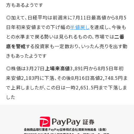
方もあるようです
◎加えて、日経平均は前週末に7月11日最高値から8月5
日年初来安値までの下げ幅の
半値戻し
を達成し、今後も
との水準まで戻る勢いは見られるものの、市場では
二番
底を警戒
する投資家も一定数おり、いったん売りを出す動
きもあったようです
◎株価は3月27日
上場来高値
3,891円から8月5日年初
来安値2,183円に下落、その後8月16日高値2,748.5円ま
で上昇しましたが、この日は一時2,651.5円まで下落しま
した
金融商品取引業者 PayPay証券株式会社 関東財務局長（金商）