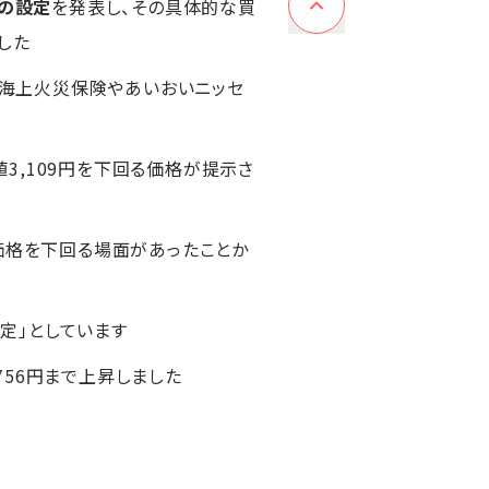
の設定
を発表し、その具体的な買
ました
友海上火災保険やあいおいニッセ
終値3,109円を下回る価格が提示さ
価格を下回る場面があったことか
定」としています
,756円まで上昇しました