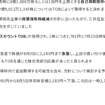
時に4億1,000万株もしくは1兆円を上限とする
自己株取得枠
億9,012万2,345株についてはTOBによって取得すると決め
関係先企業の
政策保有株縮減
の方針に沿ったもので、三井住
向を示していました
スカウントTOB
」が採用され、1株につき2,781円と7月23日
変で株価が8月5日に2,183円まで
急落
し、上記の買い付け
もTOBを通じた株式売却の応募があったと見られます
得枠内で追加取得する可能性も含め、方針について検討する予
,891円から8月5日年初来安値2,183円へ下落、この日は一時2