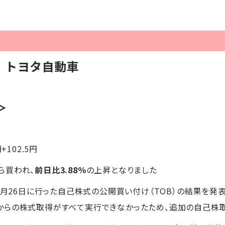
】トヨタ自動車
＞
円+102.5円
ら買われ、
前日比3.88％
の上昇となりました
～8月26日に行った自己株式の公開買い付け（TOB）の結果を発
からの株式取得がすべて実行できなかったため、追加の自己株