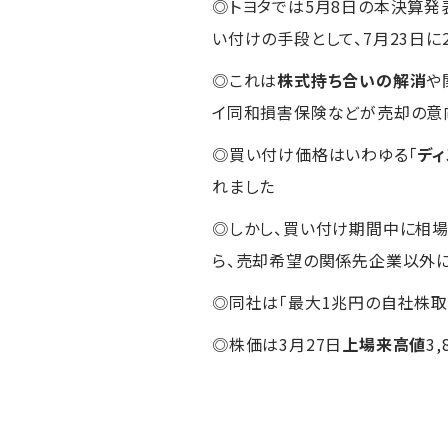
◎トヨタでは5月8日の本決算発表
い付けの手段として、7月23日に2
◎これは
株式持ち合いの解消
や
イ同和損害保険などが売却の意
◎買い付け価格はいわゆる「
ディ
れました
◎しかし、買い付け期間中に相場急
ら、売却希望の関係先企業以外に
◎同社は「最大1兆円の自社株取
◎株価は3月27日
上場来高値
3