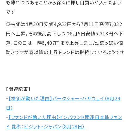
も薄れつつあることから徐々に押し目買いが入ったよう
です
◎株価は4月30日安値4,952円から7月11日高値7,032
円へ上昇。その後乱高下しつつ8月5日安値5,313円へ下
落、この日は一時6,407円まで上昇しました。荒っぽい値
動きですが春以降の上昇トレンドは継続しているようです
【関連記事】
・
【株価が動いた理由】バークシャー・ハサウェイ（8月29
日）
・
【ファンドが動いた理由】インバウンド関連日本株ファン
ド 愛称：ビジット・ジャパン（8月28日）