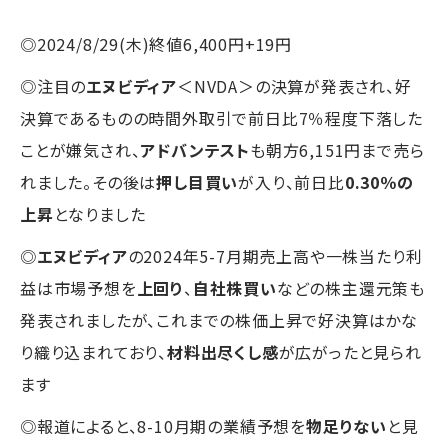
◎2024/8/29(木)終値6,400円+19円
◎注目の
エヌビディア
＜NVDA＞の決算が発表され、好
決算であるものの時間外取引で前日比7％程度下落した
ことが嫌気され、
アドバンテスト
も朝方6,151円まで売ら
れました。その後は
押し目買い
が入り、前日比
0.30％の
上昇
となりました
◎
エヌビディア
の2024年5-7月期売上高や一株当たり利
益は市場予想を
上回り
、
自社株買い
などの株主還元策も
発表されましたが、これまでの株価上昇で好決算はかな
り織り込まれており、
材料出尽くし感
が広がったと見られ
ます
◎報道によると、8-10月期の業績予想を
物足りない
と見