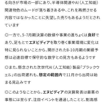
る向きが市場の一部にあり、半導体関連やAI（人工知能）
関連物色のムードが落ち着きある中、これを再燃させる
内容ではなかったことに失望した売りもあるようだとされ
ています
◎一方で、5-7月期決算の数値や事業の進ちょくは
良好
で
あり、足もとで
エヌビディア
を取り巻く事業環境に変化は
特に見られないことから、開示された8-10月期の業績予
想は必達目標で保守的な数字との見方もあるようです
◎また、懸念された次世代AI（人工知能）製品「ブラックウ
ェル」の出荷遅れも、
想定の範囲内
で11月から出荷は始
まる見込みです
◎このようなことから、
エヌビディア
の決算発表は最悪の
事態には至らず、注目イベントを通過したことと、割高感