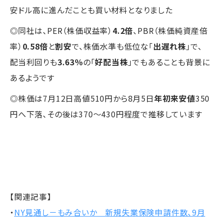
安ドル高に進んだことも買い材料となりました
◎同社は、PER（株価収益率）
4.2倍
、PBR（株価純資産倍
率）
0.58倍
と
割安
で、株価水準も低位な「
出遅れ株
」で、
配当利回りも
3.63％
の「
好配当株
」でもあることも背景に
あるようです
◎株価は7月12日高値510円から8月5日
年初来安値
350
円へ下落、その後は370～430円程度で推移しています
【関連記事】
・
NY見通し－もみ合いか 新規失業保険申請件数、9月