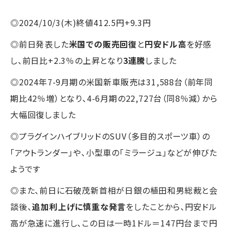
◎2024/10/3(木)終値412.5円+9.3円
◎前日発表した
米国での販売回復
と
円安ドル高
を好感
し、前日比+2.3％の上昇となり
3連騰
しました
◎2024年7-9月期の米国新車販売は31,588台（前年同
期比42％増）となり、4-6月期の22,727台（同8％減）から
大幅回復しました
◎プラグインハイブリッドのSUV（多目的スポーツ車）の
「アウトランダー」や、小型車の「ミラージュ」などが伸びた
ようです
◎また、前日に石破茂新首相が日銀の植田和男総裁と会
談後、
追加利上げに慎重な発言
をしたことから、円安ドル
高が急速に進行し、この日は一時1ドル＝147円台まで円