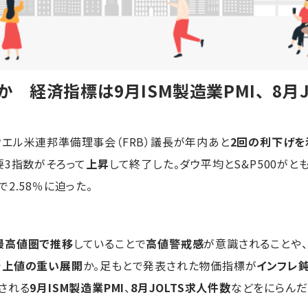
 経済指標は9月ISM製造業PMI、8月J
ウエル米連邦準備理事会（FRB）議長が年内あと
2回の利下げを
要3指数がそろって
上昇
して終了した。ダウ平均とS&P500がと
2.58％に迫った。
最高値圏で推移
していることで
高値警戒感
が意識されることや
で
上値の重い展開
か。足もとで発表された物価指標が
インフレ
される
9月ISM製造業PMI
、
8月JOLTS求人件数
などをにらんだ