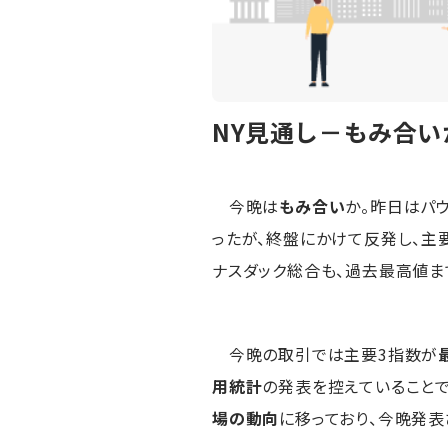
NY見通し－もみ合いか
今晩は
もみ合い
か。昨日はパ
ったが、終盤にかけて反発し、主
ナスダック総合も、過去最高値まで
今晩の取引では主要3指数が
用統計
の発表を控えていること
場の動向
に移っており、今晩発表