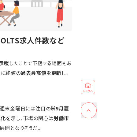
OLTS求人件数など
示唆
したことで下落する場面もあ
もに終値の
過去最高値を更新
し、
、週末金曜日には注目の
米9月雇
鈍化
を示し、市場の関心は
労働市
展開となりそうだ。