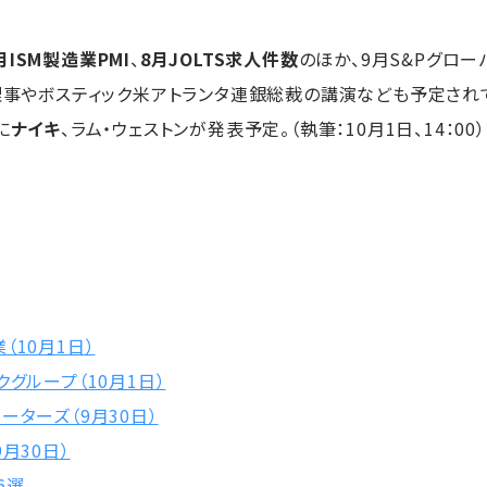
月ISM製造業PMI
、
8月JOLTS求人件数
のほか、9月S&Pグロー
B理事やボスティック米アトランタ連銀総裁の講演なども予定され
に
ナイキ
、ラム・ウェストンが発表予定。（執筆：10月1日、14：00）
（10月1日）
グループ（10月1日）
ーターズ（9月30日）
月30日）
6選