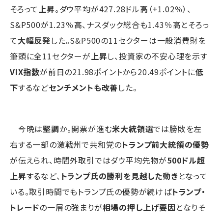
そろって
上昇
。ダウ平均が427.28ドル高（+1.02％）、
S&P500が1.23％高、ナスダック総合も1.43％高とそろっ
て
大幅反発
した。S&P500の11セクターは一般消費財を
筆頭に全11セクターが
上昇
し、投資家の不安心理を示す
VIX指数
が前日の21.98ポイントから20.49ポイントに
低
下
するなど
センチメントも改善
した。
今晩は
堅調
か。開票が進む
米大統領選
では勝敗を左
右する一部の激戦州で共和党の
トランプ前大統領の優勢
が伝えられ、時間外取引ではダウ平均先物が
500ドル超
上昇
するなど、
トランプ氏の勝利を見越した動き
となって
いる。取引時間でもトランプ氏の優勢が続けば
トランプ・
トレード
の一層の強まりが
相場の押し上げ要因
となりそ