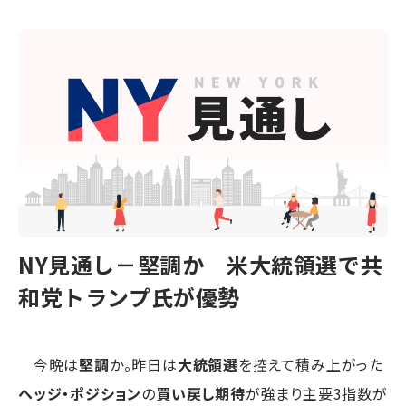
NY見通し－堅調か 米大統領選で共
和党トランプ氏が優勢
今晩は
堅調
か。昨日は
大統領選
を控えて積み上がった
ヘッジ・ポジション
の
買い戻し期待
が強まり主要3指数が