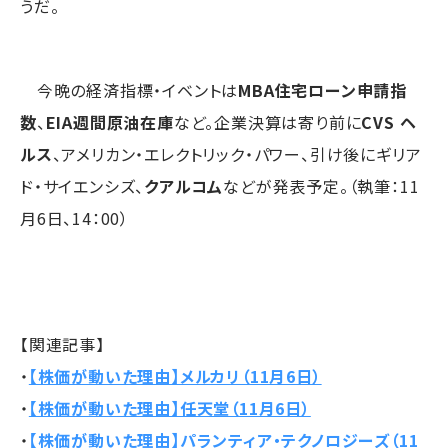
うだ。
今晩の経済指標・イベントは
MBA住宅ローン申請指
数
、
EIA週間原油在庫
など。企業決算は寄り前に
CVS ヘ
ルス
、アメリカン・エレクトリック・パワー、引け後にギリア
ド・サイエンシズ、
クアルコム
などが発表予定。（執筆：11
月6日、14：00）
【関連記事】
・
【株価が動いた理由】メルカリ（11月6日）
・
【株価が動いた理由】任天堂（11月6日）
・
【株価が動いた理由】パランティア・テクノロジーズ（11