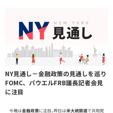
NY見通し－金融政策の見通しを巡り
FOMC、パウエルFRB議長記者会見
に注目
今晩は
金融政策
に注目。昨日は
米大統領選
で共和党