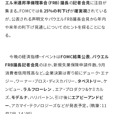
エル米連邦準備理事会（FRB）議長
の
記者会見
に注目が
集まる。FOMCでは
0.25％の利下げ
が
確実視
されている
が、公表される声明文やパウエルFRB議長会見から年内
や来年の利下げ見通しについてのヒントを探ることにな
る。
今晩の経済指標・イベントは
FOMC結果公表
、
パウエル
FRB議長記者会見
のほか、新規失業保険申請件数、9月
消費者信用残高など。企業決算は寄り前にデューク・エナ
ジー、ワーナー・ブロス・ディスカバリー、
タペストリー
、ケ
ンビュー、
ラルフローレン
、エア・プロダクツ&ケミカル
ズ、
モデルナ
、ハリバートン、引け後に
エアビーアンドビ
ー
、アカマイ・テクノロジーズなどが発表予定。（執筆：11
月7日、14：00）