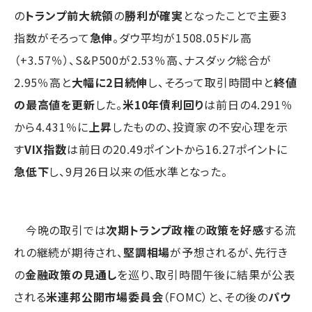
の
トランプ前大統領
の
勝利が確実
となったことで主要3
指数がそろって
急伸
。ダウ平均が1508.05ドル高
（+3.57％）、S&P500が2.53％高、ナスダック総合が
2.95％高と
大幅に2日続伸
し、そろって取引時間中と
終値
の最高値を更新
した。
米10年債利回り
は前日の4.291％
から4.431％に
上昇
したものの、投資家の不安心理を示
す
VIX指数
は前日の20.49ポイントから16.27ポイントに
急低下
し、9月26日以来の低水準となった。
今晩の取引では
次期トランプ政権
の
政策を好感
する流
れの継続が期待され、
堅調相場
が予想されるが、先行き
の
金融政策の見通し
を巡り、取引時間午後に結果が公表
される
米連邦公開市場委員会
（FOMC）と、その後の
パウ