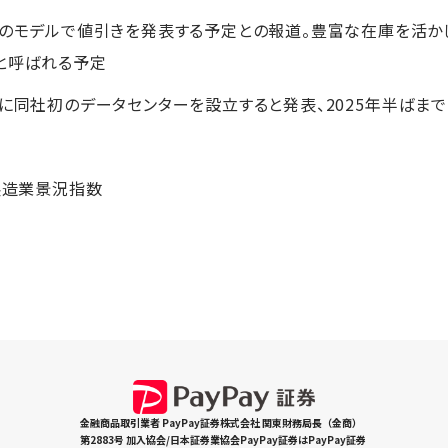
数のモデルで値引きを発表する予定との報道。豊富な在庫を活か
ンと呼ばれる予定
州に同社初のデータセンターを設立すると発表、2025年半ばま
製造業景況指数
金融商品取引業者 PayPay証券株式会社 関東財務局長（金商）
第2883号 加入協会/日本証券業協会PayPay証券はPayPay証券