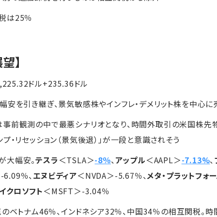
税は25％
展望】
225.32ドル+235.36ドル
幅安を引き継ぎ、景気敏感株やインフレ・デメリット株を中心に
事前観測の中で最悪シナリオとなり、時間外取引の米国株先物
ンプ・リセッション（景気後退）」が一段と意識されそう
が大幅安。
テスラ
＜TSLA＞
-8％
、
アップル
＜AAPL＞
-7.13%
、
-6.09％、
エヌビディア
＜NVDA＞-5.67％、
メタ・プラットフォ
イクロソフト
＜MSFT＞-3.04％
のベトナム46％、インドネシア32％、中国34％の相互関税。時間