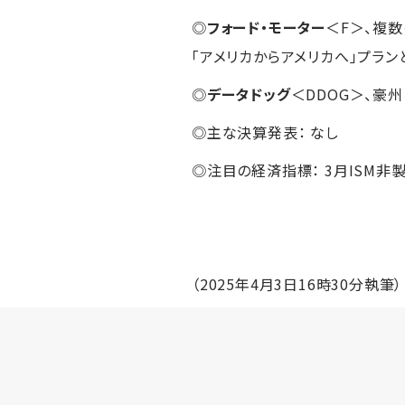
◎
フォード・モーター
＜F＞、複
「アメリカからアメリカへ」プラ
◎
データドッグ
＜DDOG＞、豪
◎主な決算発表： なし
◎注目の経済指標： 3月ISM非
（2025年4月3日16時30分執筆）