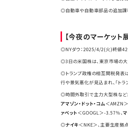
◎自動車や自動車部品の追加課
【今夜のマーケット
◎NYダウ：2025/4/2(火)終値42,
◎3日の米国株は、東京市場の大
◎トランプ政権の相互関税発表は
行や景気悪化が見込まれ、「トラ
◎時間外取引で主力大型株など
アマゾン・ドット・コム
＜AMZN＞
ァベット
＜GOOGL＞-3.57％、
マ
◎
ナイキ
＜NKE＞、主要生産拠点