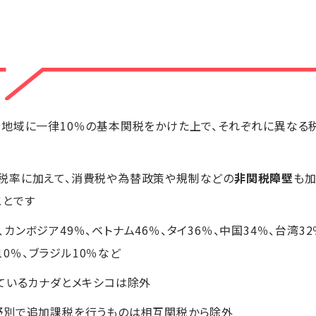
税
地域に一律10％の基本関税をかけた上で、それぞれに異なる
税率に加えて、消費税や為替政策や規制などの
非関税障壁
も加
ことです
ンボジア49％、ベトナム46％、タイ36％、中国34％、台湾32％
国10％、ブラジル10％など
ているカナダとメキシコは除外
野別で追加課税を行うものは相互関税から除外