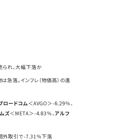
売られ、大幅下落か
は急落。インフレ（物価高）の進
ブロードコム
＜AVGO＞-6.29％、
ームズ
＜META＞-4.83％、
アルフ
外取引で-7.31％下落