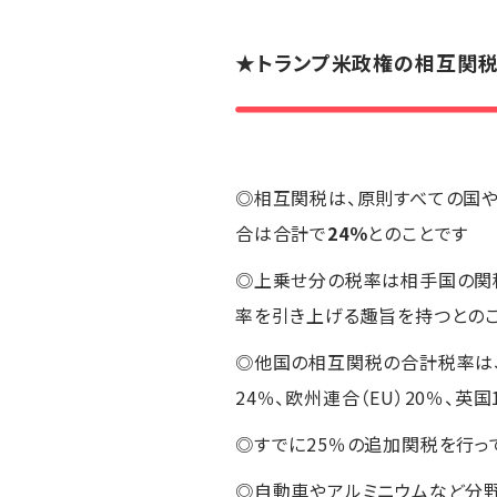
★トランプ米政権の相互関
◎相互関税は、原則すべての国や
合は合計で
24％
とのことです
◎上乗せ分の税率は相手国の関
率を引き上げる趣旨を持つとの
◎他国の相互関税の合計税率は、カ
24％、欧州連合（EU）20％、英
◎すでに25％の追加関税を行っ
◎自動車やアルミニウムなど分