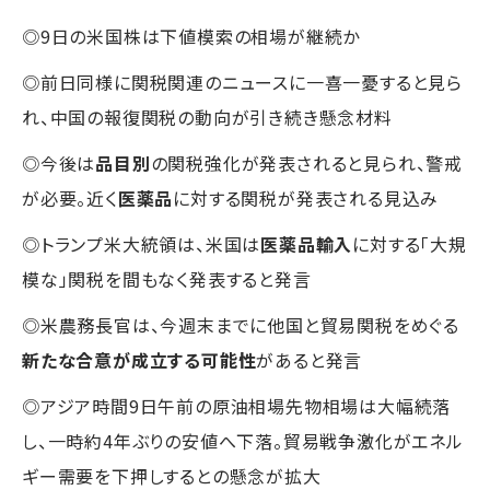
◎9日の米国株は下値模索の相場が継続か
◎前日同様に関税関連のニュースに一喜一憂すると見ら
れ、中国の報復関税の動向が引き続き懸念材料
◎今後は
品目別
の関税強化が発表されると見られ、警戒
が必要。近く
医薬品
に対する関税が発表される見込み
◎トランプ米大統領は、米国は
医薬品輸入
に対する「大規
模な」関税を間もなく発表すると発言
◎米農務長官は、今週末までに他国と貿易関税をめぐる
新たな合意が成立する可能性
があると発言
◎アジア時間9日午前の原油相場先物相場は大幅続落
し、一時約4年ぶりの安値へ下落。貿易戦争激化がエネル
ギー需要を下押しするとの懸念が拡大