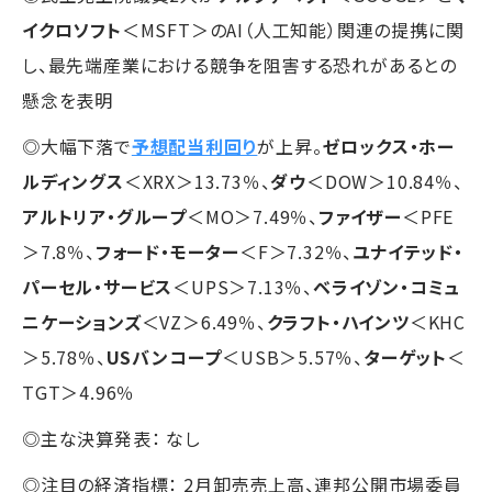
イクロソフト
＜MSFT＞のAI（人工知能）関連の提携に関
し、最先端産業における競争を阻害する恐れがあるとの
懸念を表明
◎大幅下落で
予想配当利回り
が上昇。
ゼロックス・ホー
ルディングス
＜XRX＞13.73％、
ダウ
＜DOW＞10.84％、
アルトリア・グループ
＜MO＞7.49％、
ファイザー
＜PFE
＞7.8％、
フォード・モーター
＜F＞7.32％、
ユナイテッド・
パーセル・サービス
＜UPS＞7.13％、
ベライゾン・コミュ
ニケーションズ
＜VZ＞6.49％、
クラフト・ハインツ
＜KHC
＞5.78％、
USバンコープ
＜USB＞5.57％、
ターゲット
＜
TGT＞4.96％
◎主な決算発表： なし
◎注目の経済指標： 2月卸売売上高、連邦公開市場委員