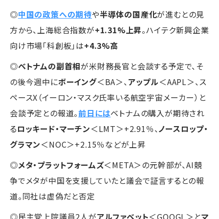
◎
中国の政策への期待
や
半導体の国産化
が進むとの見
方から、上海総合指数が
+1.31%上昇
。ハイテク新興企業
向け市場「科創板」は
+4.3%高
◎
ベトナムの副首相
が米財務長官と会談する予定で、そ
の後今週中に
ボーイング
＜BA＞、
アップル
＜AAPL＞、ス
ペースX（イーロン・マスク氏率いる航空宇宙メーカー）と
会談予定との報道。
前日には
ベトナムの購入が期待され
る
ロッキード・マーチン
＜LMT＞+2.91％、
ノースロップ・
グラマン
＜NOC＞+2.15％などが上昇
◎
メタ・プラットフォームズ
＜META＞の元幹部が、AI競
争でメタが中国を支援していたと議会で証言するとの報
道。同社は虚偽だと否定
◎民主党上院議員2人が
アルファベット
＜GOOGL＞と
マ