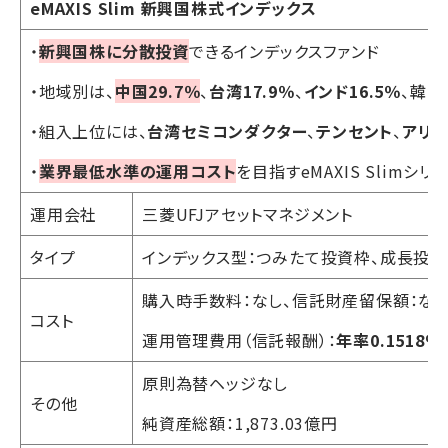
eMAXIS Slim 新興国株式インデックス
・
新興国株に分散投資
できるインデックスファンド
・地域別は、
中国29.7％
、
台湾17.9％
、
インド16.5％
、韓国
・組入上位には、
台湾セミコンダクター
、
テンセント
、
アリ
・
業界最低水準の運用コスト
を目指すeMAXIS Slimシリ
運用会社
三菱UFJアセットマネジメント
タイプ
インデックス型：つみたて投資枠、成長投
購入時手数料：なし、信託財産留保額：な
コスト
運用管理費用（信託報酬）：
年率0.1518％
原則為替ヘッジなし
その他
純資産総額：1,873.03億円