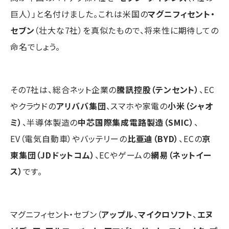
巨人）」と名付けました。これは米国の
マグニフィセント・
セブン
（壮大な7社）を真似たもので、将来性に期待しての
命名でしょう。
その7社は、総合ネット企業の
騰訊控股（テンセント）
、EC
やクラウドの
アリババ集団
、スマホや家電の
小米（シャオ
ミ）
、半導体製造の
中芯国際集成電路製造（SMIC）
、
EV（電気自動車）やバッテリーの
比亜迪（BYD）
、ECの
京
東集団（JDドットコム）
、ECやゲームの
網易（ネットイー
ス）
です。
マグニフィセント・セブン（
アップル
、
マイクロソフト
、
エヌ