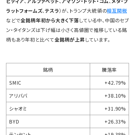
ビディア
、
アルファベット
、
アマゾン・ドット・コム
、
メタ・プ
ラットフォームズ
、
テスラ
）が、トランプ大統領の
相互関税
などで
全銘柄年初から大きく下落
している中、中国のセブ
ン・タイタンズは下げ幅は小さく高値圏で推移している銘
柄もあり年初と比べて
全銘柄が上昇
しています。
銘柄
騰落率
SMIC
+42.79%
アリババ
+38.10%
シャオミ
+31.90%
BYD
+26.33%
テンセント
+19.38%