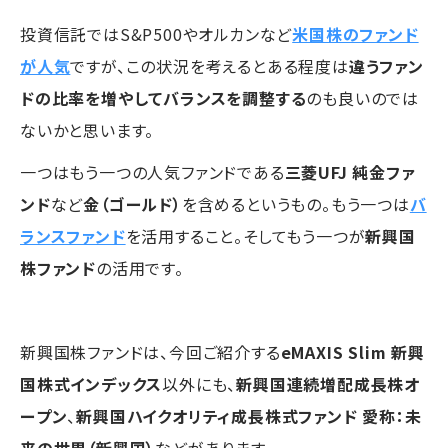
投資信託ではS&P500やオルカンなど
米国株のファンド
が人気
ですが、この状況を考えるとある程度は
違うファン
ドの比率を増やしてバランスを調整する
のも良いのでは
ないかと思います。
一つはもう一つの人気ファンドである
三菱UFJ 純金ファ
ンド
など
金（ゴールド）
を含めるというもの。もう一つは
バ
ランスファンド
を活用すること。そしてもう一つが
新興国
株ファンド
の活用です。
新興国株ファンドは、今回ご紹介する
eMAXIS Slim 新興
国株式インデックス
以外にも、
新興国連続増配成長株オ
ープン
、
新興国ハイクオリティ成長株式ファンド 愛称：未