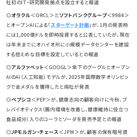
社初のIT・研究開発拠点を設立すると報道
◎
オラクル
＜ORCL＞と
ソフトバンクグループ
＜9984＞
とオープンAIによる「
スターゲート計画
」が、1月の発表時
には1,000億ドルを即時投資すると公表していたが、現在
は年末までにオハイオ州に小規模データセンターを建設
する控えめな目標を設定しているとの報道
◎
アルファベット
＜GOOGL＞傘下のグーグルとオープン
AIのAI（人工知能）モデルが、2025年国際数学オリンピッ
クで金メダルを獲得したと両社が発表
◎
ペプシコ
＜PEP＞が、健康志向の顧客向けに今秋、プ
レバイオティクス（腸内環境を改善し、健康維持に役立つ
食品成分）入りのコーラとソーダを発売予定との報道
◎
JPモルガン・チェース
＜JPM＞が、顧客の保有暗号資