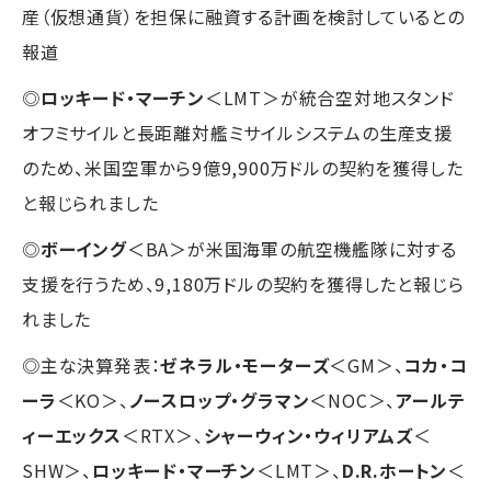
産（仮想通貨）を担保に融資する計画を検討しているとの
報道
◎
ロッキード・マーチン
＜LMT＞が統合空対地スタンド
オフミサイルと長距離対艦ミサイルシステムの生産支援
のため、米国空軍から9億9,900万ドルの契約を獲得した
と報じられました
◎
ボーイング
＜BA＞が米国海軍の航空機艦隊に対する
支援を行うため、9,180万ドルの契約を獲得したと報じら
れました
◎主な決算発表：
ゼネラル・モーターズ
＜GM＞、
コカ・コ
ーラ
＜KO＞、
ノースロップ・グラマン
＜NOC＞、
アールテ
ィーエックス
＜RTX＞、
シャーウィン・ウィリアムズ
＜
SHW＞、
ロッキード・マーチン
＜LMT＞、
D.R.ホートン
＜