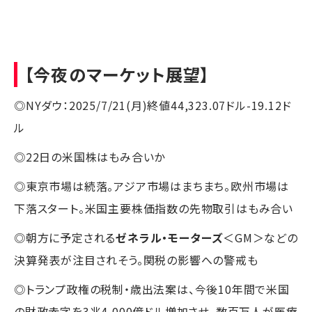
【今夜のマーケット展望】
◎NYダウ：2025/7/21(月)終値44,323.07ドル-19.12ド
ル
◎22日の米国株はもみ合いか
◎東京市場は続落。アジア市場はまちまち。欧州市場は
下落スタート。米国主要株価指数の先物取引はもみ合い
◎朝方に予定される
ゼネラル・モーターズ
＜GM＞などの
決算発表が注目されそう。関税の影響への警戒も
◎トランプ政権の税制・歳出法案は、今後10年間で米国
の財政赤字を3兆4,000億ドル増加させ、数百万人が医療