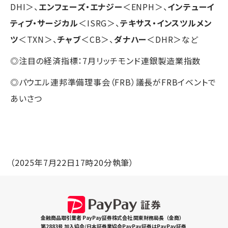
DHI＞、
エンフェーズ・エナジー
＜ENPH＞、
インテューイ
ティブ・サージカル
＜ISRG＞、
テキサス・インスツルメン
ツ
＜TXN＞、
チャブ
＜CB＞、
ダナハー
＜DHR＞など
◎注目の経済指標：7月リッチモンド連銀製造業指数
◎パウエル連邦準備理事会（FRB）議長がFRBイベントで
あいさつ
（2025年7月22日17時20分執筆）
金融商品取引業者 PayPay証券株式会社 関東財務局長（金商）
第2883号 加入協会/日本証券業協会PayPay証券はPayPay証券