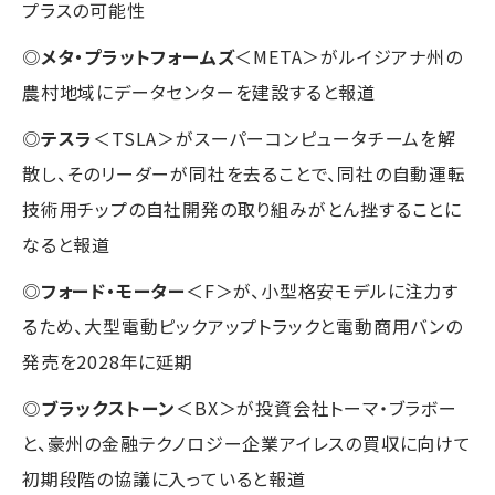
プラスの可能性
◎
メタ・プラットフォームズ
＜META＞がルイジアナ州の
農村地域にデータセンターを建設すると報道
◎
テスラ
＜TSLA＞がスーパーコンピュータチームを解
散し、そのリーダーが同社を去ることで、同社の自動運転
技術用チップの自社開発の取り組みがとん挫することに
なると報道
◎
フォード・モーター
＜F＞が、小型格安モデルに注力す
るため、大型電動ピックアップトラックと電動商用バンの
発売を2028年に延期
◎
ブラックストーン
＜BX＞が投資会社トーマ・ブラボー
と、豪州の金融テクノロジー企業アイレスの買収に向けて
初期段階の協議に入っていると報道