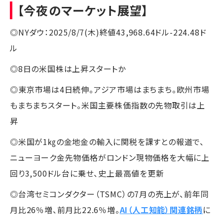
【今夜のマーケット展望】
◎NYダウ：2025/8/7(木)終値43,968.64ドル-224.48ド
ル
◎8日の米国株は上昇スタートか
◎東京市場は4日続伸。アジア市場はまちまち。欧州市場
もまちまちスタート。米国主要株価指数の先物取引は上
昇
◎米国が1㎏の金地金の輸入に関税を課すとの報道で、
ニューヨーク金先物価格がロンドン現物価格を大幅に上
回り3,500ドル台に乗せ、史上最高値を更新
◎台湾セミコンダクター（TSMC）の7月の売上が、前年同
月比26％増、前月比22.6％増。
AI（人工知能）関連銘柄
に