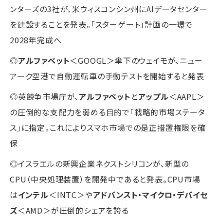
ンターズの3社が、米ウィスコンシン州にAIデータセンター
を建設することを発表。「スターゲート」計画の一環で
2028年完成へ
◎
アルファベット
＜GOOGL＞傘下のウェイモが、ニュー
アーク空港で自動運転車の手動テストを開始すると発表
◎英競争市場庁が、
アルファベット
と
アップル
＜AAPL＞
の圧倒的な支配力を弱める目的で「戦略的市場ステータ
ス」に指定。これによりスマホ市場での是正措置権限を確
保
◎イスラエルの新興企業ネクストシリコンが、新型の
CPU（中央処理装置）を開発中であると発表。CPU市場
は
インテル
＜INTC＞や
アドバンスト・マイクロ・デバイセ
ズ
＜AMD＞が圧倒的シェアを誇る