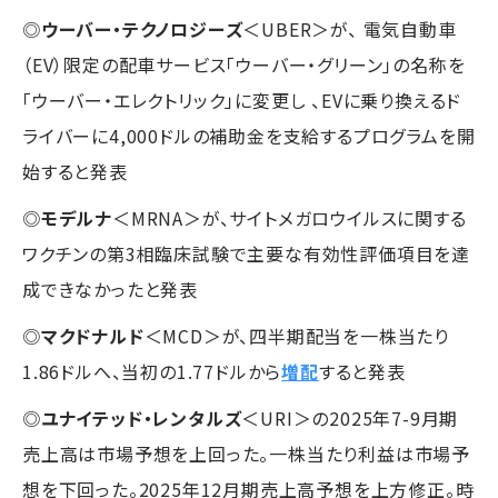
◎
ウーバー・テクノロジーズ
＜UBER＞が、 電気自動車
（EV）限定の配車サービス「ウーバー・グリーン」の名称を
「ウーバー・エレクトリック」に変更し 、EVに乗り換えるド
ライバーに4,000ドルの補助金を支給するプログラムを開
始すると発表
◎
モデルナ
＜MRNA＞が、サイトメガロウイルスに関する
ワクチンの第3相臨床試験で主要な有効性評価項目を達
成できなかったと発表
◎
マクドナルド
＜MCD＞が、四半期配当を一株当たり
1.86ドルへ、当初の1.77ドルから
増配
すると発表
◎
ユナイテッド・レンタルズ
＜URI＞の2025年7-9月期
売上高は市場予想を上回った。一株当たり利益は市場予
想を下回った。2025年12月期売上高予想を上方修正。時