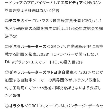
ードウェアのプロバイダーとして
エヌビディア
＜NVDA＞
を置き換える計画はないと発言
◎
テスラ
のイーロン・マスク最高経営責任者（CEO）が、1
兆ドル報酬案の承認を株主に訴え。11/6の年次総会で採
決予定
◎
ゼネラル・モーターズ
＜GM＞が、自動運転分野に再挑
戦する計画を発表。2028年にドライバーが関与しない
「キャデラック・エスカレードIQ」の投入目指す
◎
ゼネラル・モーターズ
や
トヨタ自動車
＜7203＞などが
加盟する自動車メーカーの業界団体が、トランプ政権に
対し工場用ロボットや機械に関税を課さないよう要請し
たと報道
◎
オラクル
＜ORCL＞、オープンAI、バンテージ・データセ