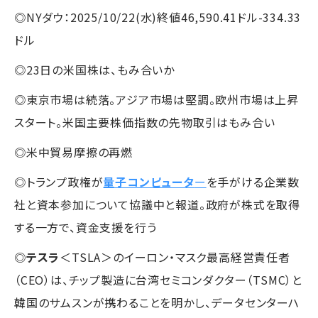
◎NYダウ：2025/10/22(水)終値46,590.41ドル-334.33
ドル
◎23日の米国株は、もみ合いか
◎東京市場は続落。アジア市場は堅調。欧州市場は上昇
スタート。米国主要株価指数の先物取引はもみ合い
◎米中貿易摩擦の再燃
◎トランプ政権が
量子コンピュータ
ー
を手がける企業数
社と資本参加について協議中と報道。政府が株式を取得
する一方で、資金支援を行う
◎
テスラ
＜TSLA＞のイーロン・マスク最高経営責任者
（CEO）は、チップ製造に台湾セミコンダクター（TSMC）と
韓国のサムスンが携わることを明かし、データセンターハ