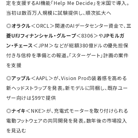
定を支援するAI機能「Help Me Decide」を米国で導入。
当初は数百万人規模に試験提供し、順次拡大へ
◎
オラクル
＜ORCL＞関連のAIデータセンター資金で、
三
菱UFJフィナンシャル・グループ
＜8306＞や
JPモルガ
ン・チェース
＜JPM＞などが総額380億ドルの優先担保
付き与信枠を準備との報道。「スターゲート」計画の案件
を支援
◎
アップル
＜AAPL＞が、Vision Proの装着感を高める
新ヘッドストラップを発表。新モデルに同梱し、既存ユー
ザー向けは$99で提供
◎
ナイキ
＜NKE＞が、充電式モーターを取り付けられる
電動フットウェアの共同開発を発表。数年後の市場投入
を見込む