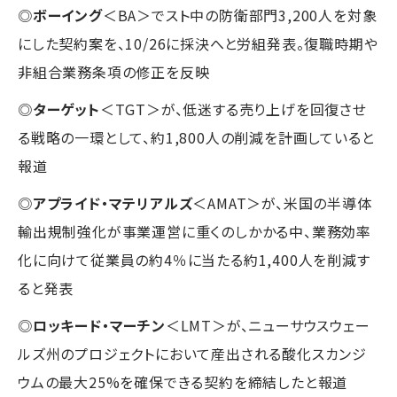
◎
ボーイング
＜BA＞でスト中の防衛部門3,200人を対象
にした契約案を、10/26に採決へと労組発表。復職時期や
非組合業務条項の修正を反映
◎
ターゲット
＜TGT＞が、低迷する売り上げを回復させ
る戦略の一環として、約1,800人の削減を計画していると
報道
◎
アプライド・マテリアルズ
＜AMAT＞が、米国の半導体
輸出規制強化が事業運営に重くのしかかる中、業務効率
化に向けて従業員の約4％に当たる約1,400人を削減す
ると発表
◎
ロッキード・マーチン
＜LMT＞が、ニューサウスウェー
ルズ州のプロジェクトにおいて産出される酸化スカンジ
ウムの最大25%を確保できる契約を締結したと報道