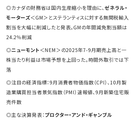
◎カナダの財務省は国内生産縮小を理由に、
ゼネラル・
モーターズ
＜GM＞とステランティスに対する無関税輸入
割当を大幅に削減したと発表。GMの年間減免割当額は
24.2％削減
◎
ニューモント
＜NEM＞の2025年7-9月期売上高と一
株当たり利益は市場予想を上回った。時間外取引では下
落
◎注目の経済指標：9月消費者物価指数（CPI）、10月製
造業購買担当者景気指数（PMI）速報値、9月新築住宅販
売件数
◎主な決算発表：
プロクター・アンド・ギャンブル