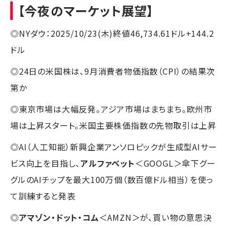
【今夜のマーケット展望】
◎NYダウ：2025/10/23(木)終値46,734.61ドル+144.2
ドル
◎24日の米国株は、9月消費者物価指数（CPI）の結果次
第か
◎東京市場は大幅反発。アジア市場はまちまち。欧州市
場は上昇スタート。米国主要株価指数の先物取引は上昇
◎AI（人工知能）新興企業アンソロピックが生成型AIサー
ビス向上を目指し、
アルファベット
＜GOOGL＞傘下グー
グルのAIチップを最大100万個（数百億ドル相当）を使っ
て訓練すると発表
◎
アマゾン・ドット・コム
＜AMZN＞が、買い物の意思決