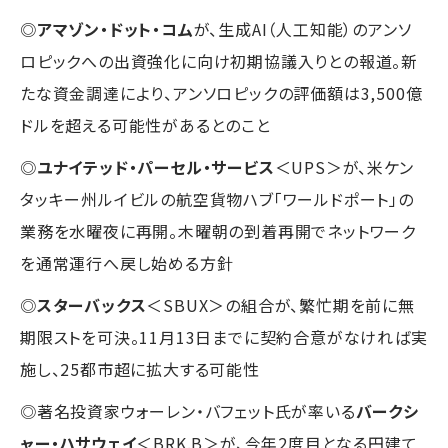
◎
アマゾン・ドット・コム
が、生成AI（人工知能）のアンソ
ロピックへの出資強化に向け初期協議入りとの報道。新
たな資金調達により、アンソロピックの評価額は3,500億
ドルを超える可能性があるとのこと
◎
ユナイテッド・パーセル・サービス
＜UPS＞が、米ケン
タッキー州ルイビルの航空貨物ハブ「ワールドポート」の
業務を水曜夜に再開。木曜朝の到着再開でネットワーク
を通常運行へ戻し始める方針
◎
スターバックス
＜SBUX＞の組合が、繁忙期を前に無
期限ストを可決。11月13日までに契約合意がなければ実
施し、25都市超に拡大する可能性
◎著名投資家ウォーレン・バフェット氏が率いる
バークシ
ャー・ハサウェイ
＜BRK.B＞が、今年2度目となる円建て