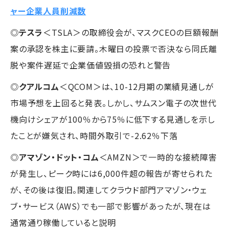
ャー企業人員削減数
◎
テスラ
＜TSLA＞の取締役会が、マスクCEOの巨額報酬
案の承認を株主に要請。木曜日の投票で否決なら同氏離
脱や案件遅延で企業価値毀損の恐れと警告
◎
クアルコム
＜QCOM＞は、10-12月期の業績見通しが
市場予想を上回ると発表。しかし、サムスン電子の次世代
機向けシェアが100％から75％に低下する見通しを示し
たことが嫌気され、時間外取引で-2.62％下落
◎
アマゾン・ドット・コム
＜AMZN＞で一時的な接続障害
が発生し、ピーク時には6,000件超の報告が寄せられた
が、その後は復旧。関連してクラウド部門アマゾン・ウェ
ブ・サービス（AWS）でも一部で影響があったが、現在は
通常通り稼働していると説明