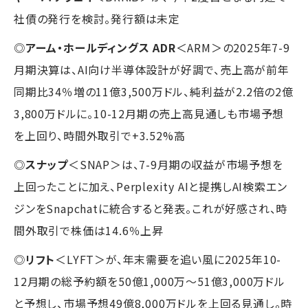
社債の発行を検討。発行額は未定
◎
アーム・ホールディングス ADR
＜ARM＞の2025年7-9
月期決算は、AI向け半導体設計が好調で、売上高が前年
同期比34％増の11億3,500万ドル、純利益が2.2倍の2億
3,800万ドルに。10-12月期の売上高見通しも市場予想
を上回り、時間外取引で+3.52%高
◎
スナップ
＜SNAP＞は、7-9月期の収益が市場予想を
上回ったことに加え、Perplexity AIと提携しAI検索エン
ジンをSnapchatに統合すると発表。これが好感され、時
間外取引で株価は14.6％上昇
◎
リフト
＜LYFT＞が、年末需要を追い風に2025年10-
12月期の総予約額を50億1,000万～51億3,000万ドル
と予想し、市場予想49億8,000万ドルを上回る見通し。時