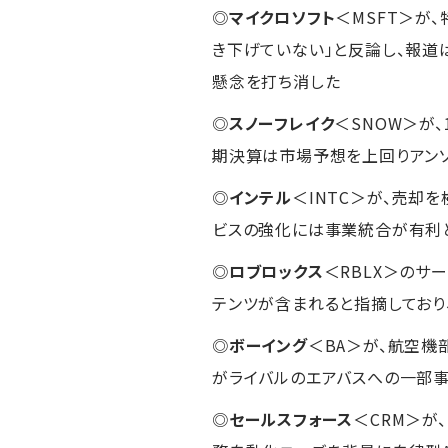
◎
マイクロソフト
＜MSFT＞が
き下げていない」と反論し、報道
懸念を打ち消した
◎
スノーフレイク
＜SNOW＞が、
期決算は市場予想を上回りアン
◎
インテル
＜INTC＞が、売却
ビスの強化には事業統合が有利
◎
ロブロックス
＜RBLX＞のサ
テンツが含まれると指摘しており
◎
ボーイング
＜BA＞が、航空機
がライバルのエアバスへの一部事
◎
セールスフォース
＜CRM＞が