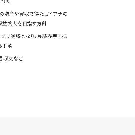
された
国での増産や買収で得たガイアナの
収益拡大を目指す方針
期比で減収となり、最終赤字も拡
%下落
易収支など