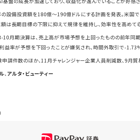
I基盤の成長が加速しており、収益化が進んでいることが好感
26年の設備投資額を180億～190億ドルにする計画を発表。米
総額は長期目標の下限に抑えて規律を維持し、効率性を高めて
の8-10月期決算は、売上高が市場予想を上回ったものの前年同
利益率が予想を下回ったことが嫌気され、時間外取引で-1.73
申請件数のほか、11月チャレンジャー企業人員削減数、9月貿
ル
、
アルタ・ビューティー
）