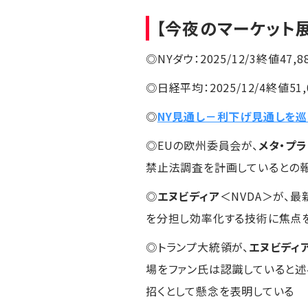
【今夜のマーケット
◎NYダウ：2025/12/3終値47,8
◎日経平均：2025/12/4終値51,0
◎
NY見通し－利下げ見通しを
◎EUの欧州委員会が、
メタ・プ
禁止法調査を計画しているとの報
◎
エヌビディア
＜NVDA＞が、
を分担し効率化する技術に焦点
◎トランプ大統領が、
エヌビディ
場をファン氏は認識していると述
招くとして懸念を表明している