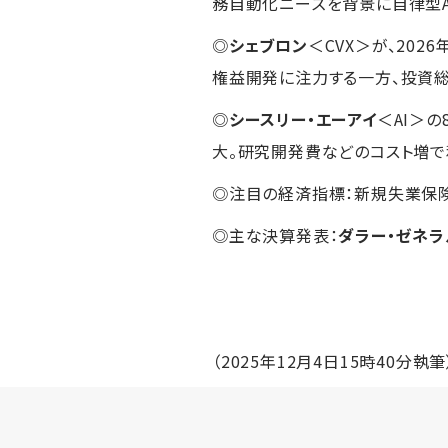
務自動化ニーズを背景に自律型A
◎
シェブロン
＜CVX＞が、20
権益開発に注力する一方、投資
◎
シースリー・エーアイ
＜AI＞
大。研究開発費などのコスト増で
◎注目の経済指標：新規失業保険
◎主な決算発表：
ダラー・ゼネラ
（2025年12月4日15時40分執筆