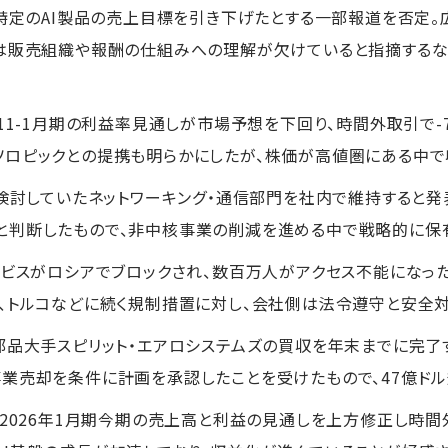
、特定のAI製品の売上目標を引き下げたとする一部報道を否定
は販売組織や報酬の仕組みへの理解が欠けていると指摘するなど
11-1月期の利益率見通しが市場予想を下回り、時間外取引で-7.
ソロピックとの提携も明らかにしたが、株価が高値圏にある中
を検討していたネットワーキング・通信部門を社内で維持すると発
と判断したもので、非中核事業の削減を進める中で戦略的に保
ービスがロシアでブロックされ、数百万人がアクセス不能になっ
、トルコなどに続く規制措置に対し、会社側は法令遵守と安全
部品大手スピリット・エアロシステムズの買収を年末までに完了
業売却を条件に計画を承認したことを受けたもので、47億ド
、2026年1月期今期の売上高と利益の見通しを上方修正し時間外