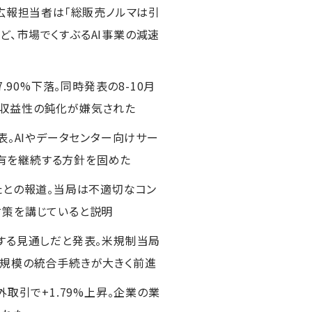
。広報担当者は「総販売ノルマは引
、市場でくすぶるAI事業の減速
90%下落。同時発表の8-10月
で収益性の鈍化が嫌気された
表。AIやデータセンター向けサー
有を継続する方針を固めた
たとの報道。当局は不適切なコン
対策を講じていると説明
する見通しだと発表。米規制当局
ル規模の統合手続きが大きく前進
取引で+1.79%上昇。企業の業