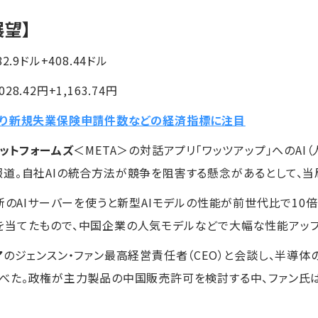
展望】
82.9ドル+408.44ドル
28.42円+1,163.74円
巡り新規失業保険申請件数などの経済指標に注目
ラットフォームズ
＜META＞の対話アプリ「ワッツアップ」へのAI
道。自社AIの統合方法が競争を阻害する懸念があるとして、
最新のAIサーバーを使うと新型AIモデルの性能が前世代比で10
を当てたもので、中国企業の人気モデルなどで大幅な性能アッ
ア
のジェンスン・ファン最高経営責任者（CEO）と会談し、半導
べた。政権が主力製品の中国販売許可を検討する中、ファン氏