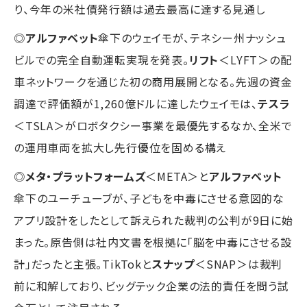
り、今年の米社債発行額は過去最高に達する見通し
◎
アルファベット
傘下のウェイモが、テネシー州ナッシュ
ビルでの完全自動運転実現を発表。
リフト
＜LYFT＞の配
車ネットワークを通じた初の商用展開となる。先週の資金
調達で評価額が1,260億ドルに達したウェイモは、
テスラ
＜TSLA＞がロボタクシー事業を最優先するなか、全米で
の運用車両を拡大し先行優位を固める構え
◎
メタ・プラットフォームズ
＜META＞と
アルファベット
傘下のユーチューブが、子どもを中毒にさせる意図的な
アプリ設計をしたとして訴えられた裁判の公判が9日に始
まった。原告側は社内文書を根拠に「脳を中毒にさせる設
計」だったと主張。TikTokと
スナップ
＜SNAP＞は裁判
前に和解しており、ビッグテック企業の法的責任を問う試