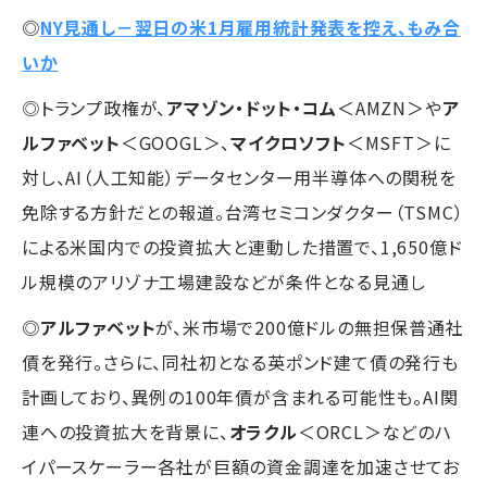
◎
NY見通し－翌日の米1月雇用統計発表を控え、もみ合
いか
◎トランプ政権が、
アマゾン・ドット・コム
＜AMZN＞や
ア
ルファベット
＜GOOGL＞、
マイクロソフト
＜MSFT＞に
対し、AI（人工知能）データセンター用半導体への関税を
免除する方針だとの報道。台湾セミコンダクター（TSMC）
による米国内での投資拡大と連動した措置で、1,650億ド
ル規模のアリゾナ工場建設などが条件となる見通し
◎
アルファベット
が、米市場で200億ドルの無担保普通社
債を発行。さらに、同社初となる英ポンド建て債の発行も
計画しており、異例の100年債が含まれる可能性も。AI関
連への投資拡大を背景に、
オラクル
＜ORCL＞などのハ
イパースケーラー各社が巨額の資金調達を加速させてお