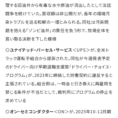
理する旧油井から有毒な水や原油が流出したとして法廷
闘争を続けていた。買収額は非公開だが、長年の環境汚
染トラブルを巡る和解の一環とみられる。同社は汚染問
題を抱える「ゾンビ油井」の責任を負う形で、牧場全体を
買い取る決断を下した模様
◎
ユナイテッド・パーセル・サービス
＜UPS＞が、全米ト
ラック運転手組合から提訴された。同社が今週発表予定
のドライバー向け早期退職支援策「ドライバー・チョイス・
プログラム」が、2023年に締結した労働契約に違反すると
主張されている。組合側は、一時金と引き換えに再雇用を
禁じる条件が不当だとして、裁判所にプログラムの停止を
求めている
◎
オン・セミコンダクター
＜ON＞が、2025年10-12月期