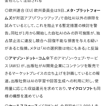
金石として注目される
◎欧州連合（EU）欧州委員会は9日、
メタ・プラットフォー
ムズ
が対話アプリ「ワッツアップ」で自社AI以外の排除を
試みているとして、これを阻止する暫定措置の検討を警
告。同社が1月から開始した自社AIのみの許可施策が、独
占禁止法に違反し競合へ回復不能な損害を与える疑い
があると指摘。メタは「AIの選択肢は他にもある」と反論
◎
アマゾン・ドット・コム
傘下のアマゾン・ウェブ・サービ
ス（AWS）が、出版社がAI開発企業にコンテンツを販売で
きるマーケットプレイスの立ち上げを計画しているとの報
道。出版社側はAIの学習や回答生成への利用に対し、使
用量に応じた収益還元を求めており、
マイクロソフト
も同
様の構想を進めている
◎
セールスフォース
＜CRM＞が、今月初めに1,000人未