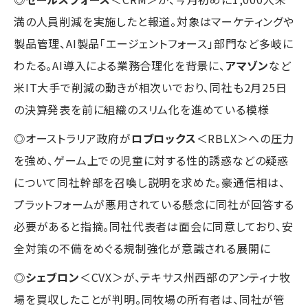
満の人員削減を実施したと報道。対象はマーケティングや
製品管理、AI製品「エージェントフォース」部門など多岐に
わたる。AI導入による業務合理化を背景に、
アマゾン
など
米IT大手で削減の動きが相次いでおり、同社も2月25日
の決算発表を前に組織のスリム化を進めている模様
◎オーストラリア政府が
ロブロックス
＜RBLX＞への圧力
を強め、ゲーム上での児童に対する性的誘惑などの疑惑
について同社幹部を召喚し説明を求めた。豪通信相は、
プラットフォームが悪用されている懸念に同社が回答する
必要があると指摘。同社代表者は面会に同意しており、安
全対策の不備をめぐる規制強化が意識される展開に
◎
シェブロン
＜CVX＞が、テキサス州西部のアンティナ牧
場を買収したことが判明。同牧場の所有者は、同社が管