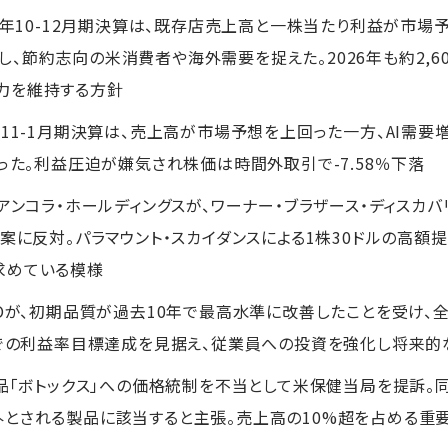
25年10-12月期決算は、既存店売上高と一株当たり利益が市場
、節約志向の米消費者や海外需要を捉えた。2026年も約2,6
力を維持する方針
の11-1月期決算は、売上高が市場予想を上回った一方、AI需
った。利益圧迫が嫌気され株価は時間外取引で-7.58％下落
アンコラ・ホールディングスが、ワーナー・ブラザース・ディスカ
却案に反対。パラマウント・スカイダンスによる1株30ドルの高
求めている模様
EOが、初期品質が過去10年で最高水準に改善したことを受け、
までの利益率目標達成を見据え、従業員への投資を強化し将来
製品「ボトックス」への価格統制を不当として米保健当局を提訴。
とされる製品に該当すると主張。売上高の10%超を占める重