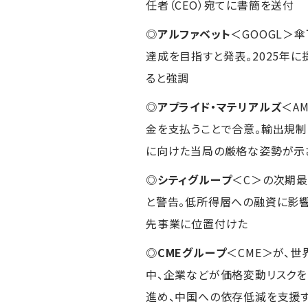
任者（CEO）宛てに書簡を送付
◎
アルファベット
＜GOOGL＞
達成を目指すと発表。2025年
ると強調
◎
アプライド・マテリアルズ
＜A
金を支払うことで合意。輸出規制
に向けた当局の厳格な姿勢が示
◎
シティグループ
＜C＞の次期
と警告。低所得層への融資に影響
先事業に位置付けた
◎
CMEグループ
＜CME＞が、
中、企業などが価格変動リスク
進め、中国への依存低減を支援