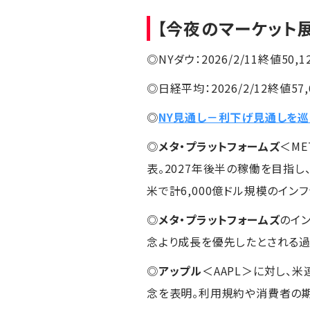
【今夜のマーケット
◎NYダウ：2026/2/11終値50,12
◎日経平均：2026/2/12終値57,6
◎
NY見通し－利下げ見通しを
◎
メタ・プラットフォームズ
＜ME
表。2027年後半の稼働を目指
米で計6,000億ドル規模のイン
◎
メタ・プラットフォームズ
のイ
念より成長を優先したとされる過
◎
アップル
＜AAPL＞に対し、
念を表明。利用規約や消費者の