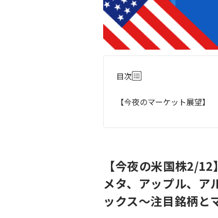
目次
【今夜のマーケット展望】
【今夜の米国株2/1
メタ、アップル、ア
ックス～注目銘柄と