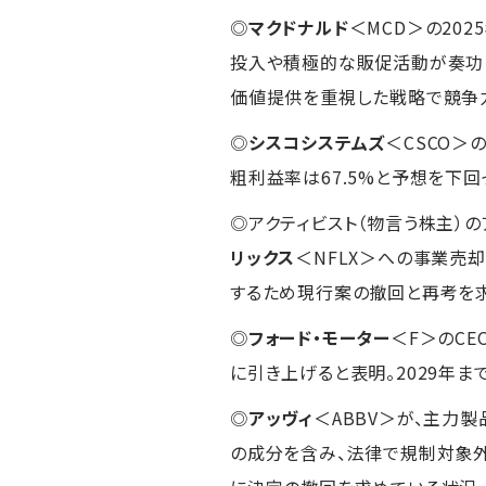
◎
マクドナルド
＜MCD＞の20
投入や積極的な販促活動が奏功し
価値提供を重視した戦略で競争
◎
シスコシステムズ
＜CSCO＞
粗利益率は67.5%と予想を下回
◎アクティビスト（物言う株主）の
リックス
＜NFLX＞への事業売
するため現行案の撤回と再考を
◎
フォード・モーター
＜F＞のC
に引き上げると表明。2029年
◎
アッヴィ
＜ABBV＞が、主力
の成分を含み、法律で規制対象外