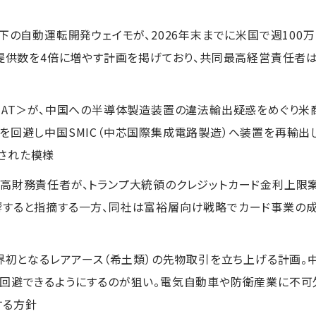
傘下の自動運転開発ウェイモが、2026年末までに米国で週10
に提供数を4倍に増やす計画を掲げており、共同最高経営責任者
MAT＞が、中国への半導体製造装置の違法輸出疑惑をめぐり米商
を回避し中国SMIC（中芯国際集成電路製造）へ装置を再輸出
された模様
最高財務責任者が、トランプ大統領のクレジットカード金利上限
すると指摘する一方、同社は富裕層向け戦略でカード事業の成
世界初となるレアアース（希土類）の先物取引を立ち上げる計画。
を回避できるようにするのが狙い。電気自動車や防衛産業に不
する方針