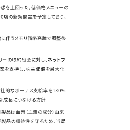
予想を上回った。低価格メニューの
00店の新規開設を予定しており、
要増に伴うメモリ価格高騰で調整後
バリーの取締役会に対し、
ネットフ
額提案を支持し、株主価値を最大化
全社的なボーナス支給率を130%
的な成長につなげる方針
同製品は血漿（血液の成分）由来
要製品の収益性を守るため、当局