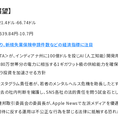
展望】
1.4ドル-66.74ドル
39.84円-10.7円
巡り、新規失業保険申請件数などの経済指標に注目
TA＞が、インディアナ州に100億ドルを投じAI（人工知能）開
し、80万世帯分の電力に相当する1ギガワット級の供給能力を確保
フラ投資を加速させる方針
ンスタグラム責任者が、若者のメンタルヘルス危機を助長したと
去の社内判断を擁護し、SNS各社の法的責任を問う試金石と
米連邦取引委員会の委員長が、Apple Newsで左派メディアを
期待に反する運用は不公正な行為を禁じる法律に抵触する恐れ